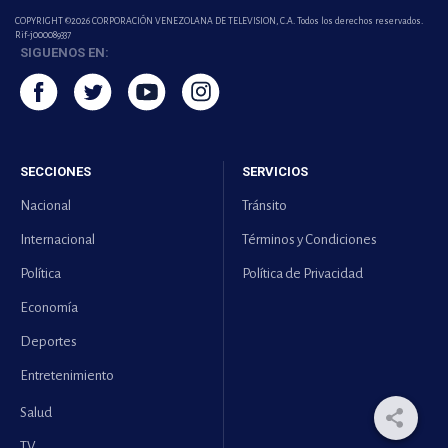
COPYRIGHT ©2026 CORPORACIÓN VENEZOLANA DE TELEVISION, C.A. Todos los derechos reservados.
Rif-j000089337
SIGUENOS EN:
SECCIONES
SERVICIOS
Nacional
Tránsito
Internacional
Términos y Condiciones
Política
Política de Privacidad
Economía
Deportes
Entretenimiento
Salud
TV