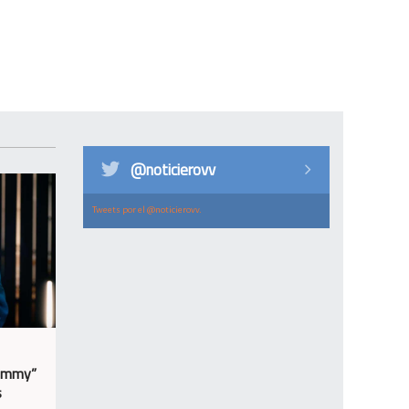
@noticierovv
Tweets por el @noticierovv.
Yummy”
s