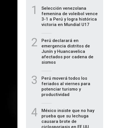
1
Selección venezolana
femenina de voleibol vence
3-1 a Perú y logra histórica
victoria en Mundial U17
2
Perú declarará en
emergencia distritos de
Junín y Huancavelica
afectados por cadena de
sismos
3
Perú moverá todos los
feriados al viernes para
potenciar turismo y
productividad
4
México insiste que no hay
prueba que su lechuga
causara brote de
ciclosporiasis en EE.UU.