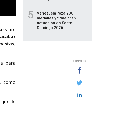
5
Venezuela roza 200
medallas y firma gran
actuación en Santo
Domingo 2026
ork en
 acabar
vistas,
ra para
COMPARTIR
y, como
 que le