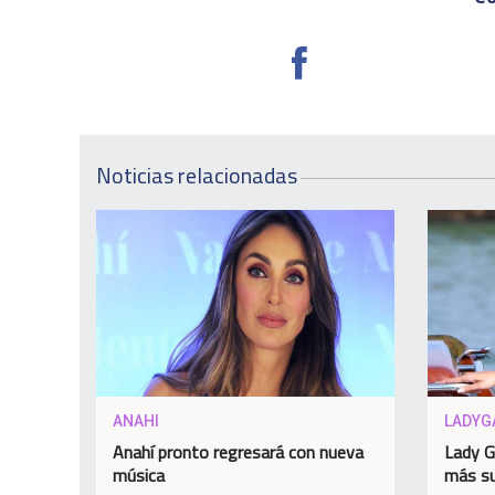
Noticias relacionadas
ANAHI
LADYG
Anahí pronto regresará con nueva
Lady G
música
más su