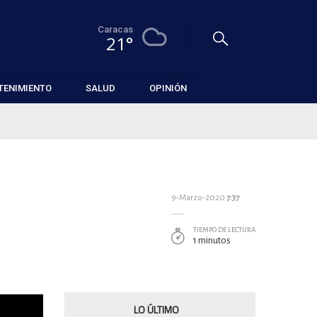
Caracas
21°
TENIMIENTO
SALUD
OPINIÓN
9-Marzo-2020
7:37
TIEMPO DE LECTURA
1 minutos
LO ÚLTIMO