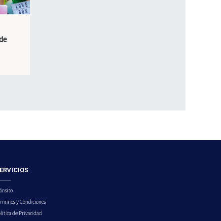
 de
ERVICIOS
ánsito
érminos y Condiciones
lítica de Privacidad