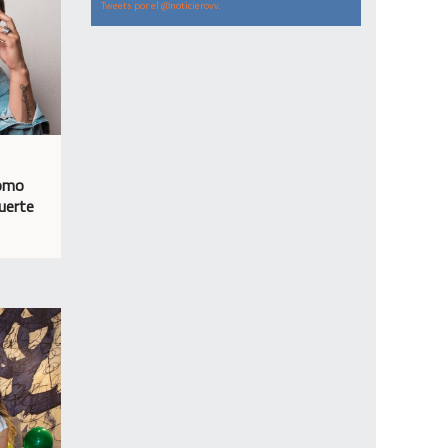
Tweets por el @noticierovv.
como
suerte