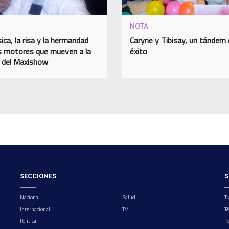
NOTA
ica, la risa y la hermandad
Caryne y Tibisay, un tándem
s motores que mueven a la
éxito
a del Maxishow
SECCIONES
S
Nacional
Salud
Tr
Internacional
TV
T
Política
Po