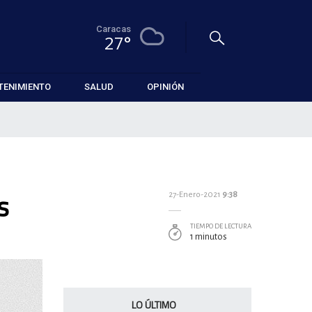
Caracas
27°
TENIMIENTO
SALUD
OPINIÓN
s
27-Enero-2021
9:38
TIEMPO DE LECTURA
1 minutos
LO ÚLTIMO