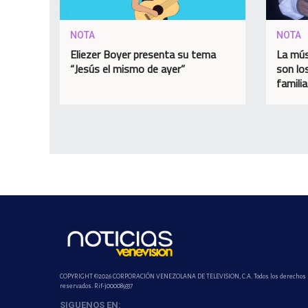
NOTA
NOTA
Eliezer Boyer presenta su tema
La mús
“Jesús el mismo de ayer”
son lo
famili
COPYRIGHT ©2026 CORPORACIÓN VENEZOLANA DE TELEVISION, C.A. Todos los derechos
reservados. Rif-j000089337
SIGUENOS EN: