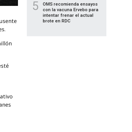
5
OMS recomienda ensayos
con la vacuna Ervebo para
intentar frenar el actual
ausente
brote en RDC
es.
illón
esté
ativo
lanes