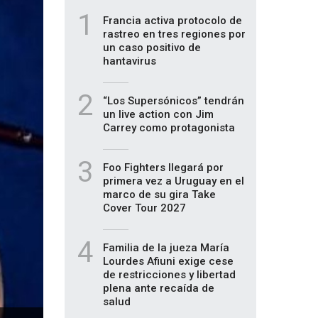
1
Francia activa protocolo de
rastreo en tres regiones por
un caso positivo de
hantavirus
2
“Los Supersónicos” tendrán
un live action con Jim
Carrey como protagonista
3
Foo Fighters llegará por
primera vez a Uruguay en el
marco de su gira Take
Cover Tour 2027
4
Familia de la jueza María
Lourdes Afiuni exige cese
de restricciones y libertad
plena ante recaída de
salud