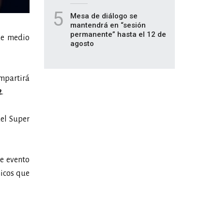
5
Mesa de diálogo se
mantendrá en “sesión
permanente” hasta el 12 de
de medio
agosto
mpartirá
2
.
del Super
te evento
micos que