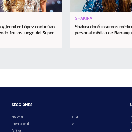
S
SHAKIRA
a y Jennifer López continúan
Shakira donó insumos médic
endo frutos luego del Super
personal médico de Barranqui
SECCIONES
S
Nacional
Salud
Tr
Internacional
TV
T
Política
Po