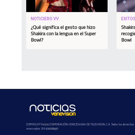
NOTICIERO VV
EXITO
¿Qué significa el gesto que hizo
Shakir
Shakira con la lengua en el Super
recogi
Bowl?
Bowl
COPYRIGHT ©2026 CORPORACIÓN VENEZOLANA DE TELEVISION, C.A. Todos los derechos
reservados. Rif-j000089337