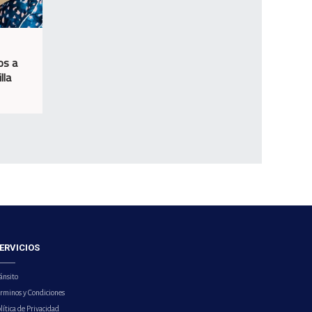
os a
lla
ERVICIOS
ánsito
érminos y Condiciones
lítica de Privacidad