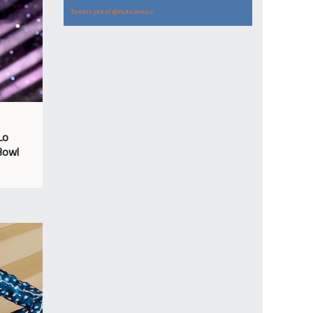
Tweets por el @noticierovv.
Lo
 Bowl