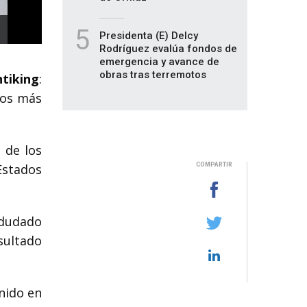
5
Presidenta (E) Delcy
Rodríguez evalúa fondos de
emergencia y avance de
obras tras terremotos
tiking
:
los más
 de los
Estados
COMPARTIR
 dudado
esultado
nido en