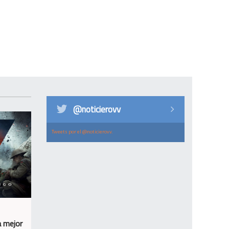
@noticierovv
Tweets por el @noticierovv.
a mejor