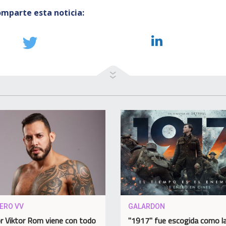
mparte esta noticia:
IERO VV
GALARDON
or Viktor Rom viene con todo
"1917" fue escogida como l