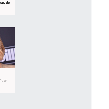
bos de
” ser