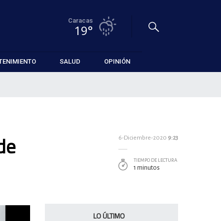
Caracas
19°
TENIMIENTO
SALUD
OPINIÓN
de
6-Diciembre-2020
9:23
TIEMPO DE LECTURA
1 minutos
LO ÚLTIMO