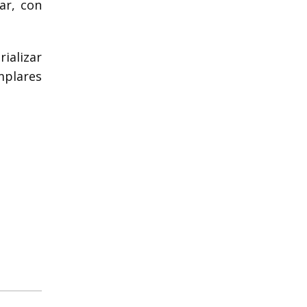
ar, con
ializar
mplares