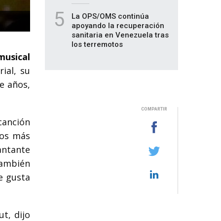
5
La OPS/OMS continúa
apoyando la recuperación
sanitaria en Venezuela tras
los terremotos
musical
ial, su
e años,
COMPARTIR
canción
cos más
cantante
también
e gusta
t, dijo