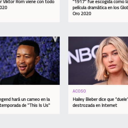
or Viktor Rom viene con todo
"1917" fue escogida como l
2020
película dramática en los Glo
Oro 2020
ACOSO
egend hará un cameo en la
Hailey Bieber dice que “duele
temporada de "This Is Us"
destrozada en Internet