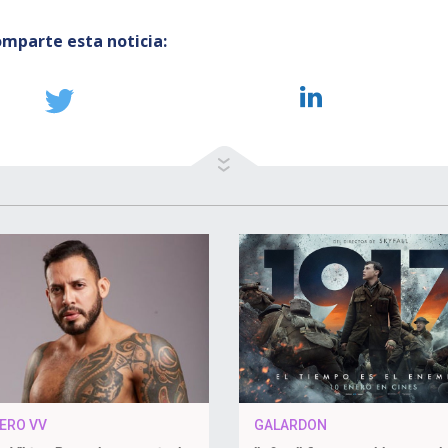
mparte esta noticia:
IERO VV
GALARDON