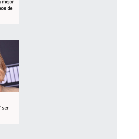
a mejor
bos de
” ser