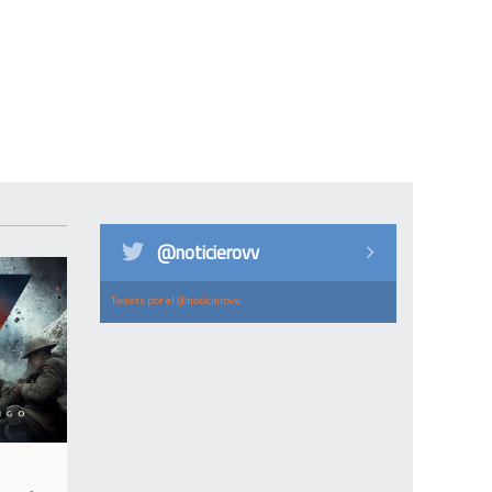
@noticierovv
Tweets por el @noticierovv.