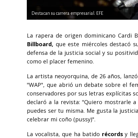
Destacan su carrera empresarial. EFE
La rapera de origen dominicano Cardi 
Billboard,
que este miércoles destacó su
defensa de la justicia social y su positi
como el placer femenino.
La artista neoyorquina, de 26 años, lanz
"WAP", que abrió un debate sobre el fem
conservadores por sus letras explícitas s
declaró a la revista: "Quiero mostrarle 
puedes ser tu misma. Me gusta la justici
celebrar mi coño (pussy)".
La vocalista, que ha batido
récords
y lle