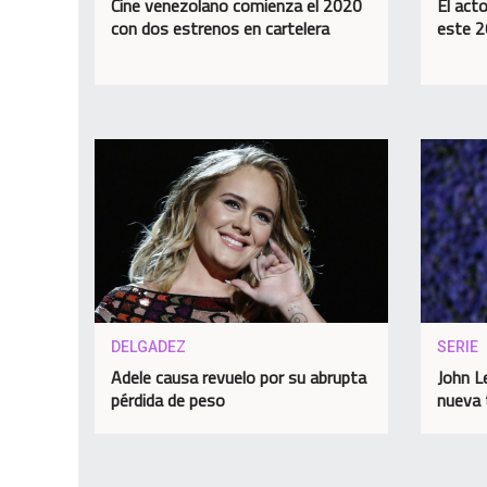
Cine venezolano comienza el 2020
El act
con dos estrenos en cartelera
este 
DELGADEZ
SERIE
Adele causa revuelo por su abrupta
John L
pérdida de peso
nueva 