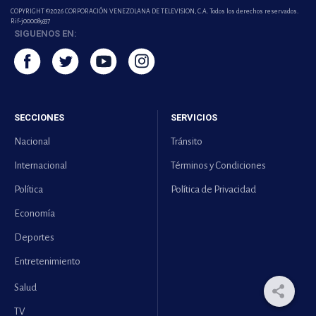
COPYRIGHT ©2026 CORPORACIÓN VENEZOLANA DE TELEVISION, C.A. Todos los derechos reservados.
Rif-j000089337
SIGUENOS EN:
SECCIONES
SERVICIOS
Nacional
Tránsito
Internacional
Términos y Condiciones
Política
Política de Privacidad
Economía
Deportes
Entretenimiento
Salud
TV