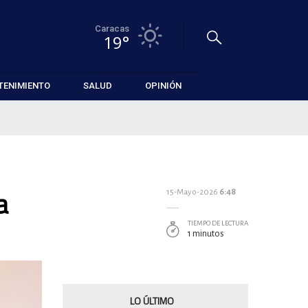
Caracas
19°
TENIMIENTO
SALUD
OPINIÓN
a
15-Mayo-2026
6:48
TIEMPO DE LECTURA
1 minutos
LO ÚLTIMO