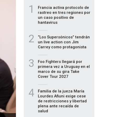
1
Francia activa protocolo de
rastreo en tres regiones por
un caso positivo de
hantavirus
2
“Los Supersónicos” tendrán
un live action con Jim
Carrey como protagonista
3
Foo Fighters llegará por
primera vez a Uruguay en el
marco de su gira Take
Cover Tour 2027
4
Familia de la jueza María
Lourdes Afiuni exige cese
de restricciones y libertad
plena ante recaída de
salud