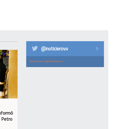
@noticierovv
Tweets por el @noticierovv.
informó
n Petro