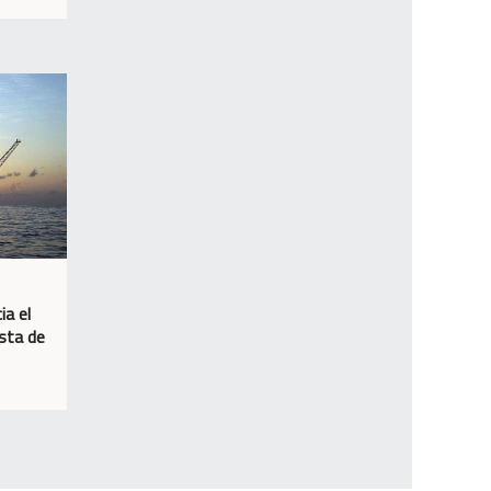
ia el
osta de