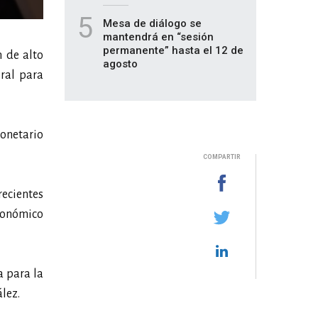
5
Mesa de diálogo se
mantendrá en “sesión
permanente” hasta el 12 de
n de alto
agosto
eral para
Monetario
COMPARTIR
recientes
económico
a para la
lez.