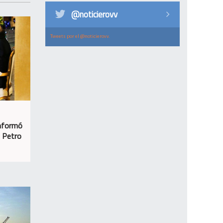
@noticierovv
Tweets por el @noticierovv.
informó
n Petro