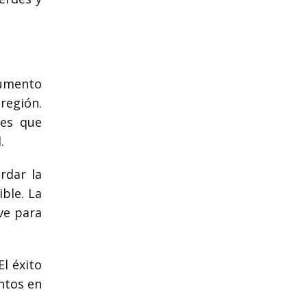
cumento
región.
les que
.
rdar la
ble. La
ve para
El éxito
untos en