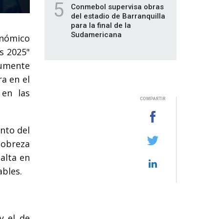
5
Conmebol supervisa obras
del estadio de Barranquilla
para la final de la
Sudamericana
nómico
s 2025"
aumente
a en el
 en las
COMPARTIR
nto del
pobreza
alta en
ables.
y el de