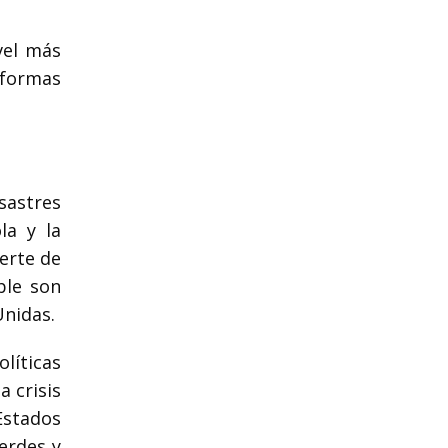
vel más
eformas
esastres
la y la
erte de
ble son
Unidas.
líticas
a crisis
Estados
erdes y