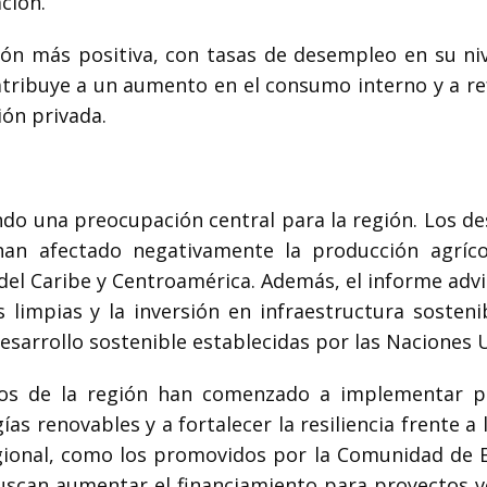
ción.
ción más positiva, con tasas de desempleo en su ni
tribuye a un aumento en el consumo interno y a r
ión privada.
iendo una preocupación central para la región. Los d
han afectado negativamente la producción agríco
del Caribe y Centroamérica. Además, el informe advi
 limpias y la inversión en infraestructura sosteni
desarrollo sostenible establecidas por las Naciones 
nos de la región han comenzado a implementar po
as renovables y a fortalecer la resiliencia frente a l
gional, como los promovidos por la Comunidad de 
uscan aumentar el financiamiento para proyectos v