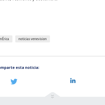
mÉrica
noticias venevision
mparte esta noticia: