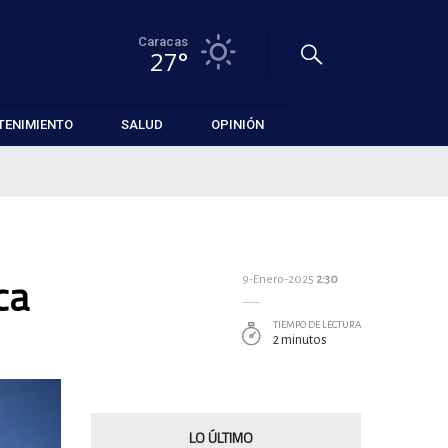
Caracas
27°
TENIMIENTO
SALUD
OPINIÓN
ca
9-Enero-2025
2:30
TIEMPO DE LECTURA
2 minutos
LO ÚLTIMO