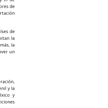
ores de
rtación
íses de
itan la
emás, la
over un
ración,
nil y la
éxico y
iciones