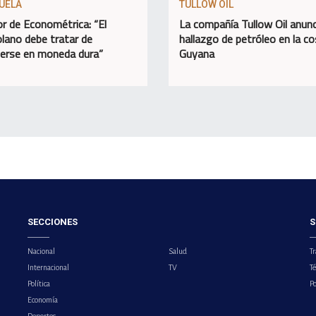
UELA
TULLOW OIL
or de Econométrica: “El
La compañía Tullow Oil anunc
lano debe tratar de
hallazgo de petróleo en la c
erse en moneda dura”
Guyana
SECCIONES
S
Nacional
Salud
Tr
Internacional
TV
T
Política
Po
Economía