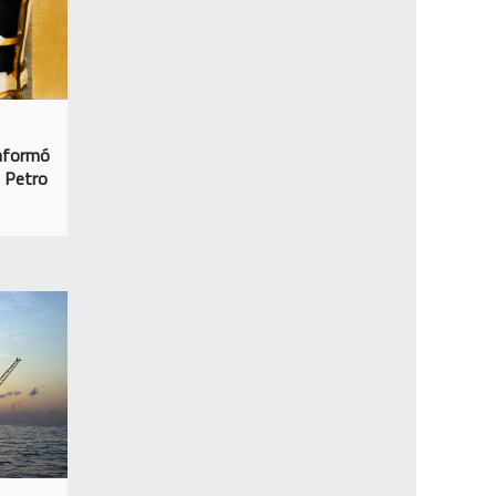
informó
n Petro