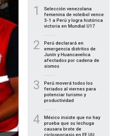
1
Selección venezolana
femenina de voleibol vence
3-1 a Perú y logra histórica
victoria en Mundial U17
2
Perú declarará en
emergencia distritos de
Junín y Huancavelica
afectados por cadena de
sismos
3
Perú moverá todos los
feriados al viernes para
potenciar turismo y
productividad
4
México insiste que no hay
prueba que su lechuga
causara brote de
ciclosporiasis en EE.UU.