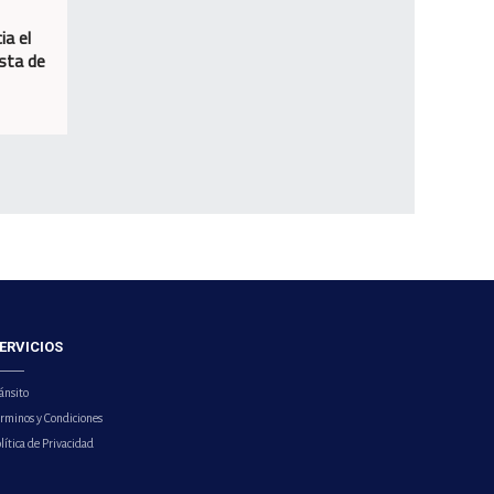
ia el
osta de
ERVICIOS
ánsito
érminos y Condiciones
lítica de Privacidad