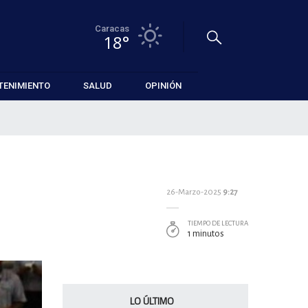
Caracas
18°
TENIMIENTO
SALUD
OPINIÓN
26-Marzo-2025
9:27
TIEMPO DE LECTURA
1 minutos
LO ÚLTIMO