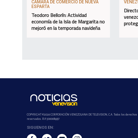
CÁMARA DE COMERCIO DE NUEVA
VENEZ
ESPARTA
Direct
Teodoro Bellorín: Actividad
venezo
economía de la Isla de Margarita no
proteg
mejoró en la temporada navideña
COPYRIGHT ©2026 CORPORACIÓN VENEZOLANA DE TELEVISION, C.A. Todos los derechos
reservados. Rif-j000089337
SIGUENOS EN: