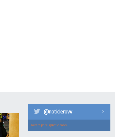
@noticierovv
Tweets por el @noticierovv.