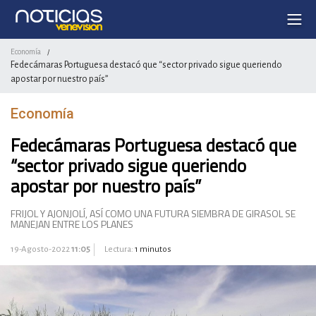
Economía
/
Fedecámaras Portuguesa destacó que “sector privado sigue queriendo
apostar por nuestro país”
Economía
Fedecámaras Portuguesa destacó que
“sector privado sigue queriendo
apostar por nuestro país”
FRIJOL Y AJONJOLÍ, ASÍ COMO UNA FUTURA SIEMBRA DE GIRASOL SE
MANEJAN ENTRE LOS PLANES
19-Agosto-2022
11:05
Lectura:
1 minutos