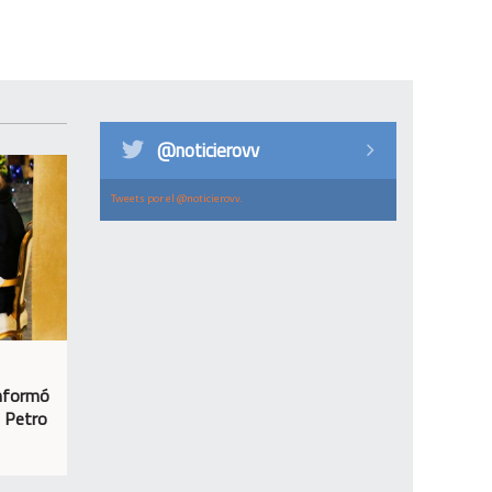
@noticierovv
Tweets por el @noticierovv.
informó
n Petro