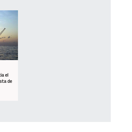
ia el
osta de