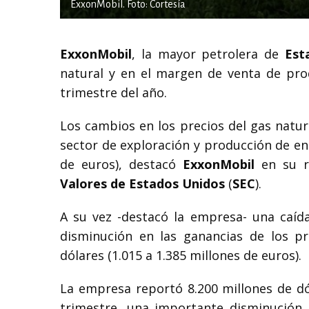
ExxonMobil. Foto: Cortesía
ExxonMobil
, la mayor petrolera de
Est
natural y en el margen de venta de pro
trimestre del año.
Los cambios en los precios del gas natur
sector de exploración y producción de ent
de euros), destacó
ExxonMobil
en su r
Valores de Estados Unidos
(
SEC
).
A su vez -destacó la empresa- una caíd
disminución en las ganancias de los pr
dólares (1.015 a 1.385 millones de euros).
La empresa reportó 8.200 millones de dó
trimestre, una importante disminución