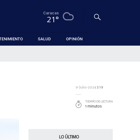
Caracas
21°
TENIMIENTO
SALUD
OPINIÓN
9-Julio-2024
3:19
TIEMPO DE LECTURA
1 minutos
LO ÚLTIMO