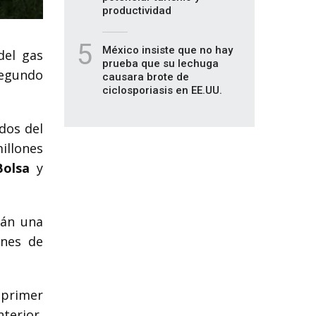
productividad
5
México insiste que no hay
del gas
prueba que su lechuga
segundo
causara brote de
ciclosporiasis en EE.UU.
dos del
illones
Bolsa
y
rán una
ones de
 primer
terior,