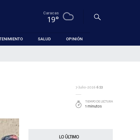
Caracas
19°
TENIMIENTO
SALUD
OPINIÓN
7-Julio-2026
6:53
TIEMPO DE LECTURA
1 minutos
LO ÚLTIMO