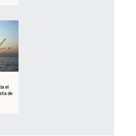
ia el
osta de