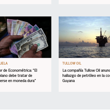
UELA
TULLOW OIL
or de Econométrica: “El
La compañía Tullow Oil anunc
lano debe tratar de
hallazgo de petróleo en la c
erse en moneda dura”
Guyana