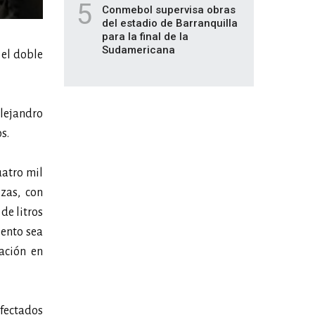
5
Conmebol supervisa obras
del estadio de Barranquilla
para la final de la
Sudamericana
 el doble
Alejandro
s.
uatro mil
izas, con
de litros
iento sea
ación en
afectados