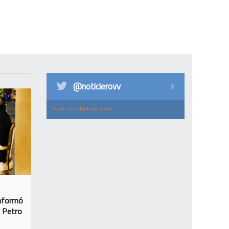
@noticierovv
Tweets por el @noticierovv.
informó
n Petro