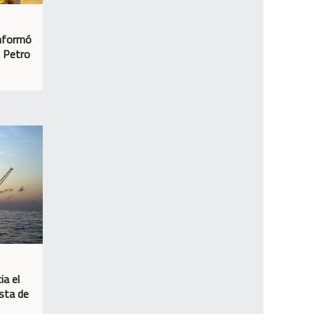
informó
n Petro
ia el
osta de