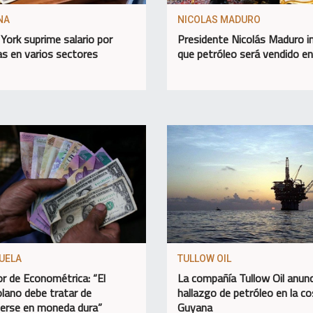
NA
NICOLAS MADURO
York suprime salario por
Presidente Nicolás Maduro 
as en varios sectores
que petróleo será vendido e
UELA
TULLOW OIL
or de Econométrica: “El
La compañía Tullow Oil anunc
lano debe tratar de
hallazgo de petróleo en la c
erse en moneda dura”
Guyana