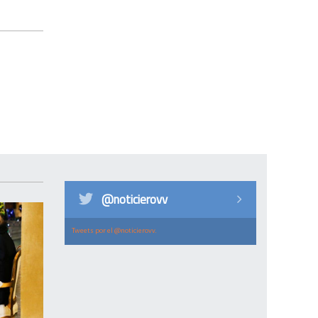
@noticierovv
Tweets por el @noticierovv.