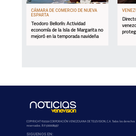
CÁMARA DE COMERCIO DE NUEVA
VENEZ
ESPARTA
Direct
Teodoro Bellorín: Actividad
venezo
economía de la Isla de Margarita no
proteg
mejoró en la temporada navideña
COPYRIGHT ©2026 CORPORACIÓN VENEZOLANA DE TELEVISION, C.A. Todos los derechos
reservados. Rif-j000089337
SIGUENOS EN: