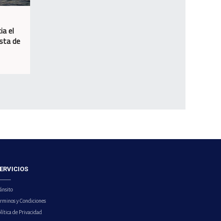
ia el
osta de
ERVICIOS
ánsito
érminos y Condiciones
lítica de Privacidad