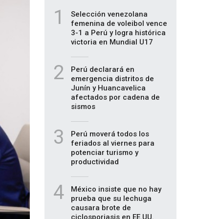
1
Selección venezolana
femenina de voleibol vence
3-1 a Perú y logra histórica
victoria en Mundial U17
2
Perú declarará en
emergencia distritos de
Junín y Huancavelica
afectados por cadena de
sismos
3
Perú moverá todos los
feriados al viernes para
potenciar turismo y
productividad
4
México insiste que no hay
prueba que su lechuga
causara brote de
ciclosporiasis en EE.UU.