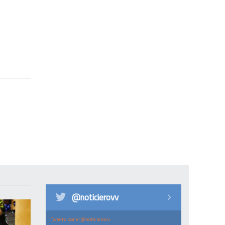
@noticierovv
Tweets por el @noticierovv.