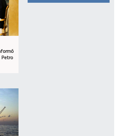
informó
n Petro