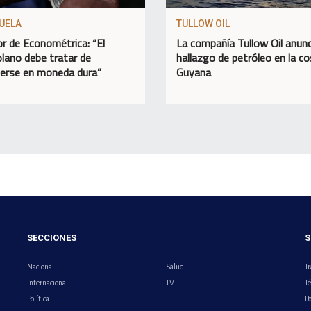
UELA
TULLOW OIL
or de Econométrica: “El
La compañía Tullow Oil anunc
lano debe tratar de
hallazgo de petróleo en la c
erse en moneda dura”
Guyana
SECCIONES
S
Nacional
Salud
Tr
Internacional
TV
T
Política
Po