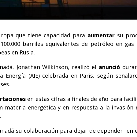
uropa que tiene capacidad para
aumentar
su prod
 100.000 barriles equivalentes de petróleo en gas 
eas en Rusia.
nadá, Jonathan Wilkinson, realizó el
anunció
duran
la Energía (AIE) celebrada en París, según señalar
ses.
rtaciones
en estas cifras a finales de año para facil
 materia energética y en respuesta a la invasión 
.
anadá su colaboración para dejar de depender "en e