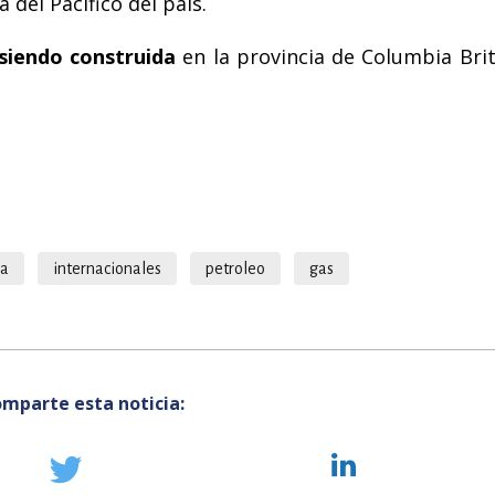
 del Pacífico del país.
siendo construida
en la provincia de Columbia Brit
.
pa
internacionales
petroleo
gas
mparte esta noticia: