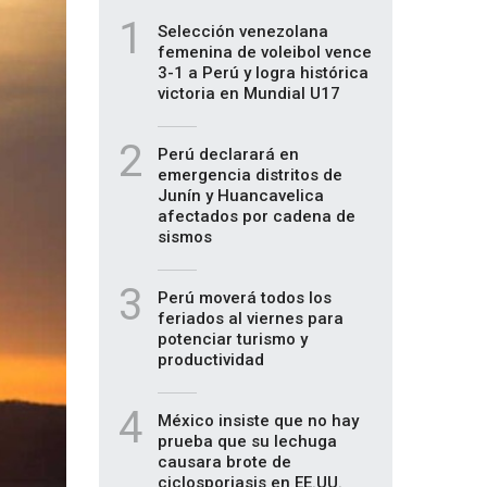
1
Selección venezolana
femenina de voleibol vence
3-1 a Perú y logra histórica
victoria en Mundial U17
2
Perú declarará en
emergencia distritos de
Junín y Huancavelica
afectados por cadena de
sismos
3
Perú moverá todos los
feriados al viernes para
potenciar turismo y
productividad
4
México insiste que no hay
prueba que su lechuga
causara brote de
ciclosporiasis en EE.UU.