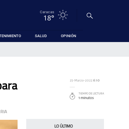
Caracas
18°
TENIMIENTO
SALUD
OPINIÓN
para
25-Marzo-2022
6:10
TIEMPO DE LECTURA
1 minutos
RIA
LO ÚLTIMO