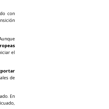
ndo con
nsición
 Aunque
uropeas
iciar el
xportar
ales de
ado. En
icuado,