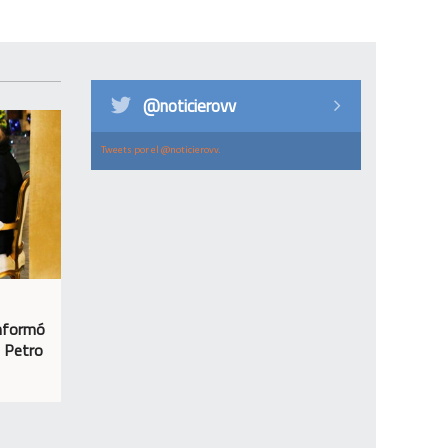
@noticierovv
Tweets por el @noticierovv.
informó
n Petro