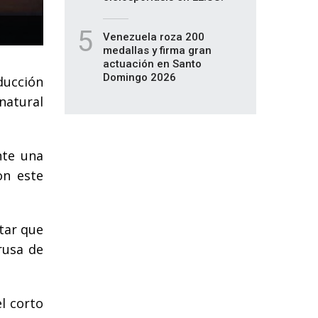
5
Venezuela roza 200
medallas y firma gran
actuación en Santo
Domingo 2026
ucción
natural
te una
on este
itar que
rusa de
l corto