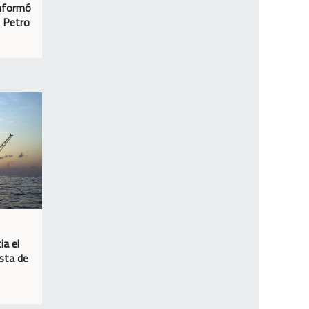
informó
n Petro
ia el
osta de