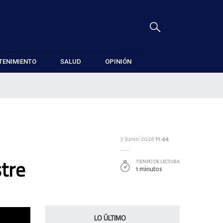
TENIMIENTO
SALUD
OPINIÓN
3-Junio-2026
11:44
stre
TIEMPO DE LECTURA
1 minutos
LO ÚLTIMO