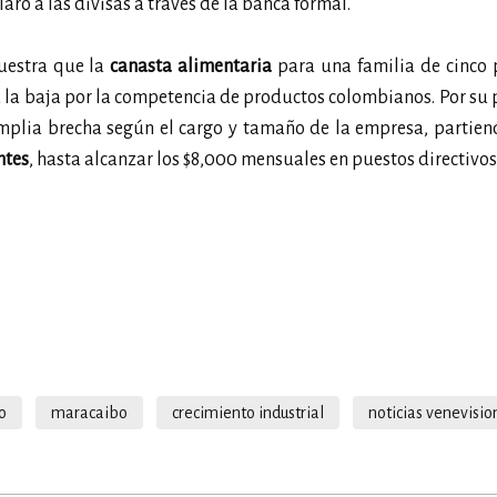
aro a las divisas a través de la banca formal.
uestra que la
canasta alimentaria
para una familia de cinco 
a la baja por la competencia de productos colombianos. Por su p
amplia brecha según el cargo y tamaño de la empresa, partie
ntes
, hasta alcanzar los $8,000 mensuales en puestos directivos
o
maracaibo
crecimiento industrial
noticias venevisio