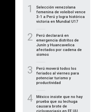
1
Selección venezolana
femenina de voleibol vence
3-1 a Perú y logra histórica
victoria en Mundial U17
2
Perú declarará en
emergencia distritos de
Junín y Huancavelica
afectados por cadena de
sismos
3
Perú moverá todos los
feriados al viernes para
potenciar turismo y
productividad
4
México insiste que no hay
prueba que su lechuga
causara brote de
ciclosporiasis en EE.UU.