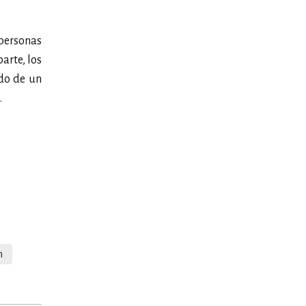
personas
arte, los
ndo de un
.
n