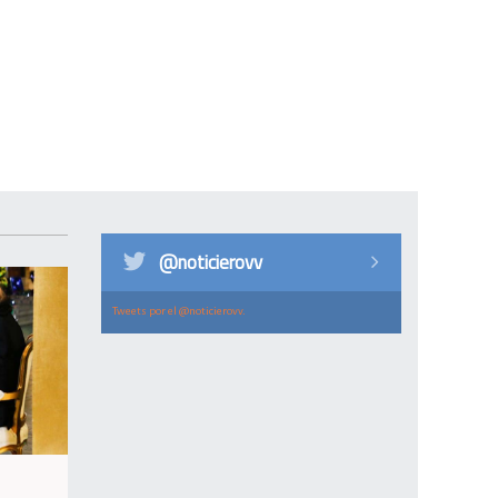
@noticierovv
Tweets por el @noticierovv.