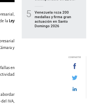
5
Venezuela roza 200
esarial,
medallas y firma gran
 de la
Ley
actuación en Santo
Domingo 2026
resarial
 Cámara y
COMPARTIR
fallas en
uctividad
a abordar
o del IVA,