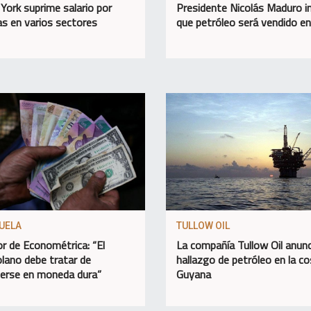
York suprime salario por
Presidente Nicolás Maduro 
as en varios sectores
que petróleo será vendido e
UELA
TULLOW OIL
or de Econométrica: “El
La compañía Tullow Oil anunc
lano debe tratar de
hallazgo de petróleo en la c
erse en moneda dura”
Guyana