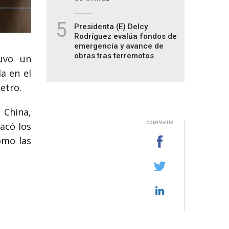
5
Presidenta (E) Delcy
Rodríguez evalúa fondos de
emergencia y avance de
obras tras terremotos
tuvo un
a en el
petro.
 China,
tacó los
COMPARTIR
omo las