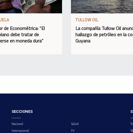
UELA
TULLOW OIL
or de Econométrica: “El
La compañía Tullow Oil anunc
lano debe tratar de
hallazgo de petróleo en la c
erse en moneda dura”
Guyana
SECCIONES
S
Nacional
Salud
Tr
Internacional
TV
T