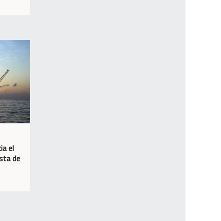
ia el
osta de