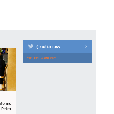
@noticierovv
Tweets por el @noticierovv.
informó
n Petro