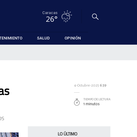
Caracas
26°
TENIMIENTO
SALUD
OPINIÓN
as
4-Octubre-2025
6:39
TIEMPO DE LECTURA
1 minutos
OS
LO ÚLTIMO