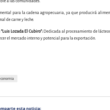
able a las comunidades.
ental para la cadena agropecuaria, ya que producirá alimen
al de carne y leche.
“Luis Lozada El Cubiro”:
Dedicada al procesamiento de lácteos
cer el mercado interno y potencial para la exportación.
economia
mparte esta noticia: