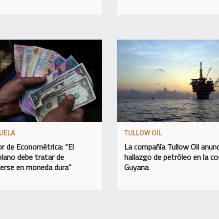
UELA
TULLOW OIL
or de Econométrica: “El
La compañía Tullow Oil anunc
lano debe tratar de
hallazgo de petróleo en la c
erse en moneda dura”
Guyana