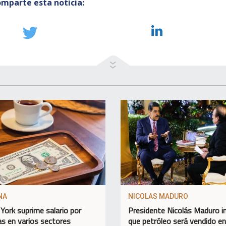
mparte esta noticia:
NA
NICOLAS MADURO
York suprime salario por
Presidente Nicolás Maduro 
as en varios sectores
que petróleo será vendido e