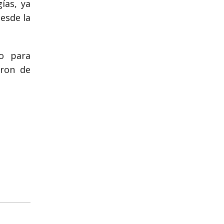
ías, ya
desde la
o para
eron de