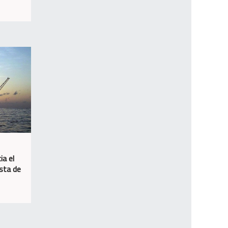
ia el
osta de