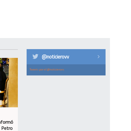
@noticierovv
Tweets por el @noticierovv.
informó
n Petro