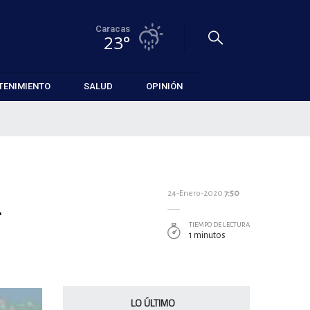
Caracas
23°
TENIMIENTO
SALUD
OPINIÓN
a
24-Enero-2020
7:50
TIEMPO DE LECTURA
1 minutos
LO ÚLTIMO