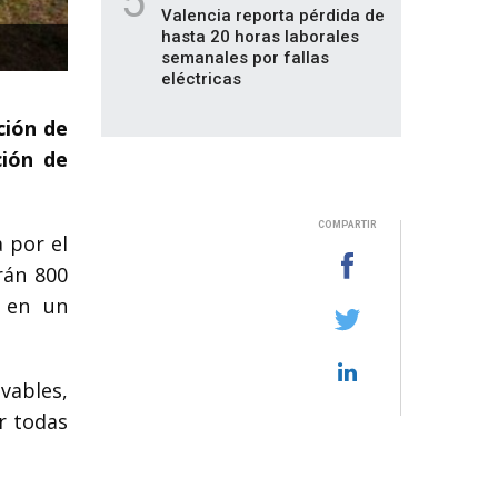
5
Valencia reporta pérdida de
hasta 20 horas laborales
semanales por fallas
eléctricas
ción de
ción de
COMPARTIR
 por el
rán 800
a en un
vables,
r todas