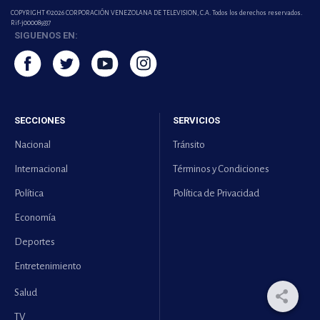
COPYRIGHT ©2026 CORPORACIÓN VENEZOLANA DE TELEVISION, C.A. Todos los derechos reservados.
Rif-j000089337
SIGUENOS EN:
SECCIONES
SERVICIOS
Nacional
Tránsito
Internacional
Términos y Condiciones
Política
Política de Privacidad
Economía
Deportes
Entretenimiento
Salud
TV