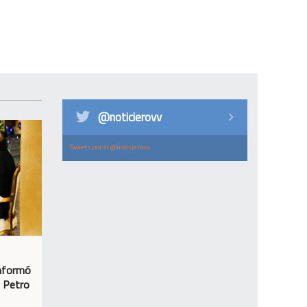
@noticierovv
Tweets por el @noticierovv.
informó
n Petro