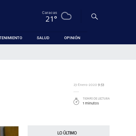
Caracas
21°
TENIMIENTO
SALUD
OPINIÓN
23-Enero-2020
9:53
TIEMPO DE LECTURA
1 minutos
LO ÚLTIMO