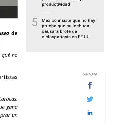
productividad
5
México insiste que no hay
prueba que su lechuga
causara brote de
asez de
ciclosporiasis en EE.UU.
.
r qué no
COMPARTIR
rtistas
Caracas,
que gana
mprar un