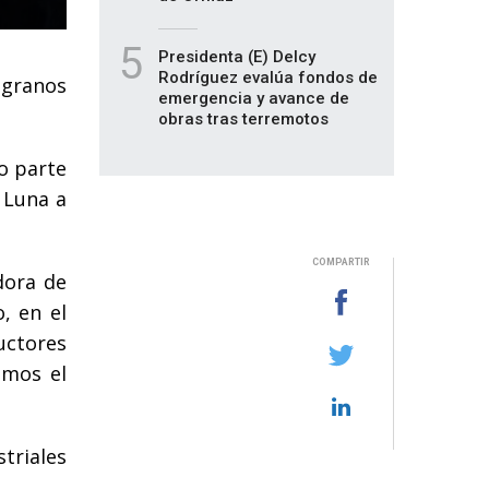
5
Presidenta (E) Delcy
Rodríguez evalúa fondos de
 granos
emergencia y avance de
obras tras terremotos
o parte
 Luna a
COMPARTIR
dora de
, en el
uctores
emos el
triales