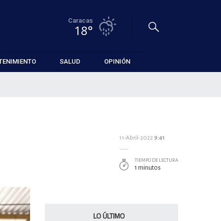
Caracas
18°
TENIMIENTO
SALUD
OPINIÓN
11-Abril-2022
9:41
TIEMPO DE LECTURA
1 minutos
LO ÚLTIMO