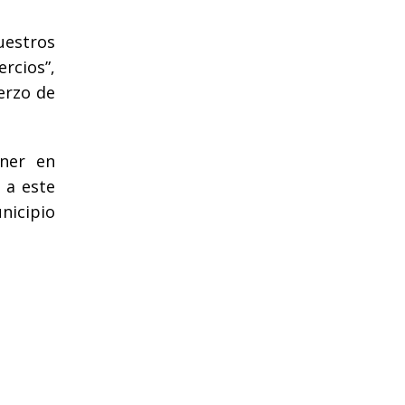
uestros
rcios”,
erzo de
ner en
 a este
unicipio