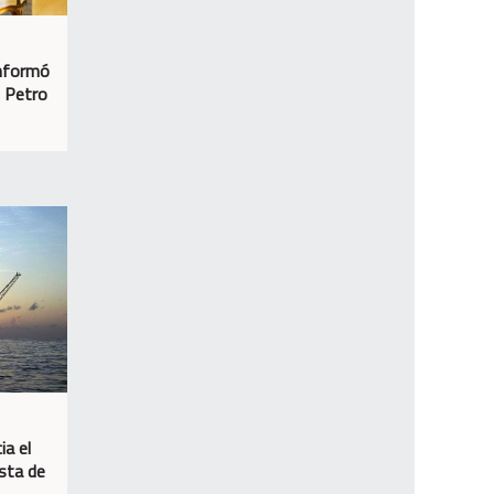
informó
n Petro
ia el
osta de