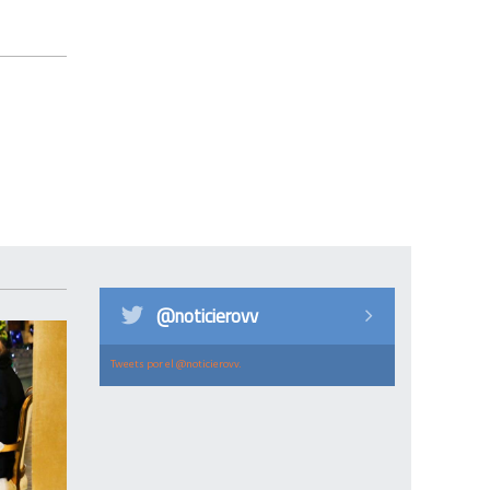
@noticierovv
Tweets por el @noticierovv.