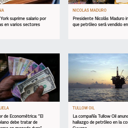
NA
NICOLAS MADURO
York suprime salario por
Presidente Nicolás Maduro 
as en varios sectores
que petróleo será vendido e
UELA
TULLOW OIL
or de Econométrica: “El
La compañía Tullow Oil anunc
lano debe tratar de
hallazgo de petróleo en la c
erse en moneda dura”
Guyana