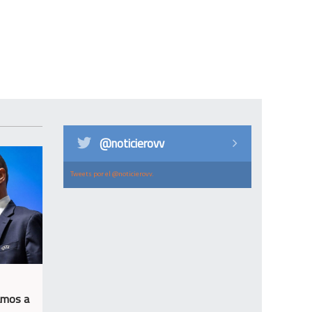
@noticierovv
Tweets por el @noticierovv.
Vamos a