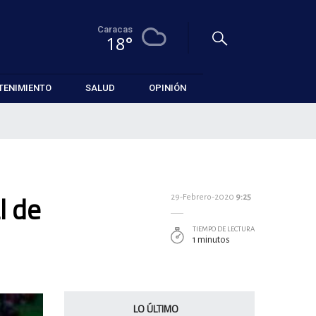
Caracas
18°
TENIMIENTO
SALUD
OPINIÓN
l de
29-Febrero-2020
9:25
TIEMPO DE LECTURA
1 minutos
LO ÚLTIMO