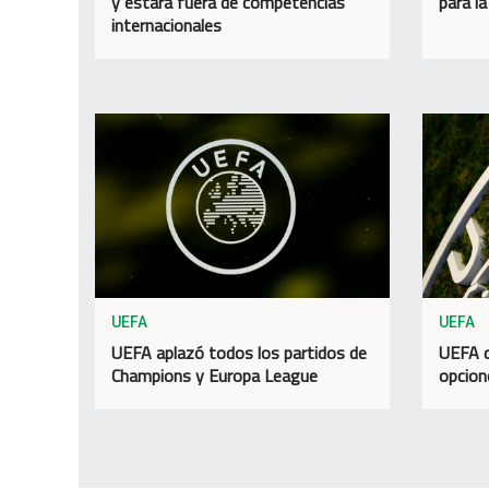
y estará fuera de competencias
para la
internacionales
UEFA
UEFA
UEFA aplazó todos los partidos de
UEFA d
Champions y Europa League
opcion