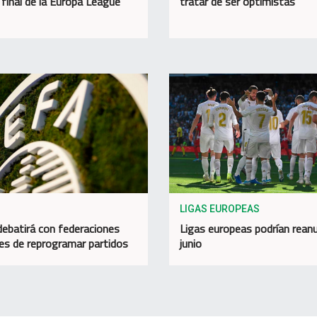
 final de la Europa League
tratar de ser optimistas"
LIGAS EUROPEAS
ebatirá con federaciones
Ligas europeas podrían rean
es de reprogramar partidos
junio