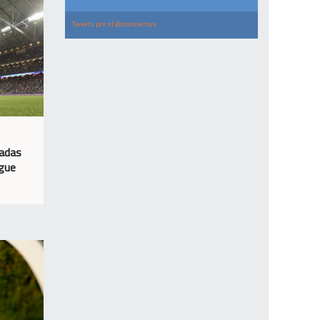
Tweets por el @noticierovv.
radas
ague