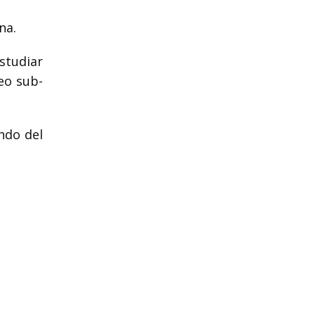
na.
studiar
eo sub-
ndo del