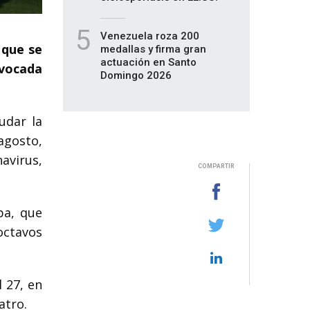
5
Venezuela roza 200
 que se
medallas y firma gran
actuación en Santo
nvocada
Domingo 2026
udar la
agosto,
avirus,
COMPARTIR
pa, que
octavos
l 27, en
atro.