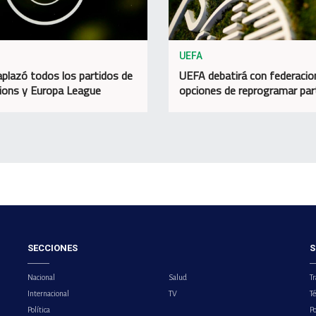
UEFA
plazó todos los partidos de
UEFA debatirá con federacio
ons y Europa League
opciones de reprogramar par
SECCIONES
S
Nacional
Salud
Tr
Internacional
TV
T
Política
Po