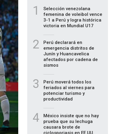
1
Selección venezolana
femenina de voleibol vence
3-1 a Perú y logra histórica
victoria en Mundial U17
2
Perú declarará en
emergencia distritos de
Junín y Huancavelica
afectados por cadena de
sismos
3
Perú moverá todos los
feriados al viernes para
potenciar turismo y
productividad
4
México insiste que no hay
prueba que su lechuga
causara brote de
ciclosporiasis en EE.UU.