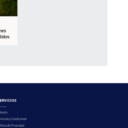
nes
tidos
ERVICIOS
ánsito
érminos y Condiciones
lítica de Privacidad