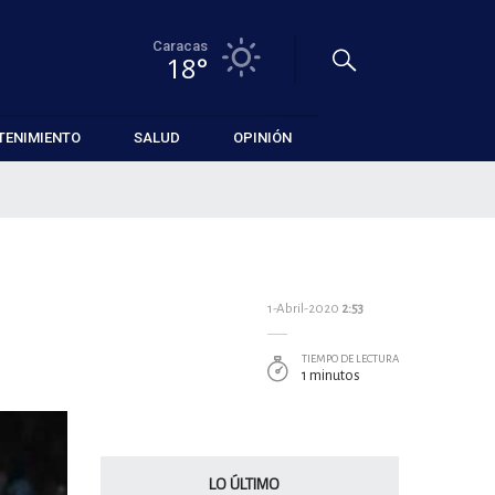
Caracas
18°
TENIMIENTO
SALUD
OPINIÓN
1-Abril-2020
2:53
TIEMPO DE LECTURA
1 minutos
LO ÚLTIMO