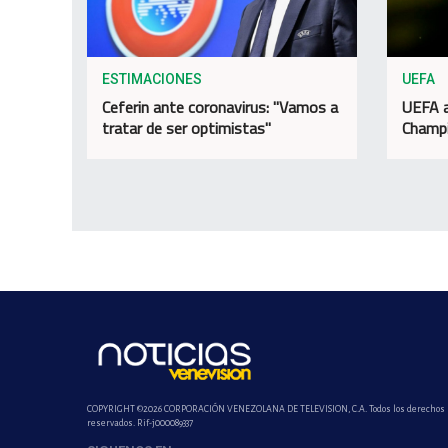
ESTIMACIONES
UEFA
Ceferin ante coronavirus: "Vamos a
UEFA a
tratar de ser optimistas"
Champi
COPYRIGHT ©2026 CORPORACIÓN VENEZOLANA DE TELEVISION, C.A. Todos los derechos
reservados. Rif-j000089337