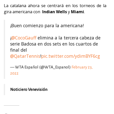
La catalana ahora se centrará en los torneos de la
gira americana con
Indian
Wells
y
Miami
.
¡Buen comienzo para la americana!
¡
@CocoGauff
elimina a la tercera cabeza de
serie Badosa en dos sets en los cuartos de
final del
@QatarTennis
!
pic.twitter.com/ydimBYF6cg
— WTA Español (@WTA_Espanol)
February 23,
2022
Noticiero Venevisión