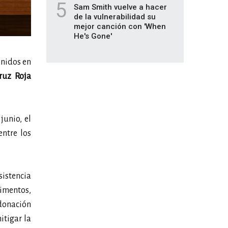
5
Sam Smith vuelve a hacer
de la vulnerabilidad su
mejor canción con 'When
He's Gone'
enidos en
ruz Roja
junio, el
ntre los
sistencia
limentos,
 donación
itigar la