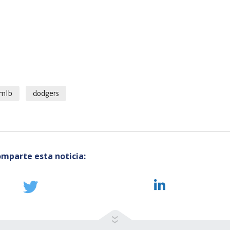
mlb
dodgers
mparte esta noticia: