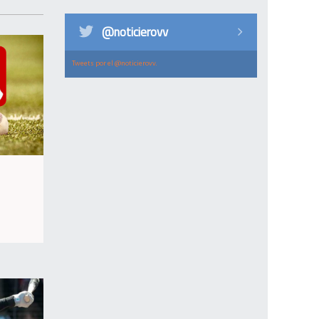
@noticierovv
Tweets por el @noticierovv.