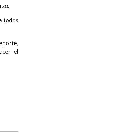
rzo.
a todos
eporte,
acer el