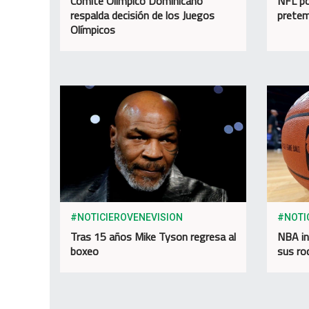
Comité Olímpico Dominicano
NFL po
respalda decisión de los Juegos
prete
Olímpicos
#NOTICIEROVENEVISION
#NOTI
Tras 15 años Mike Tyson regresa al
NBA in
boxeo
sus rod