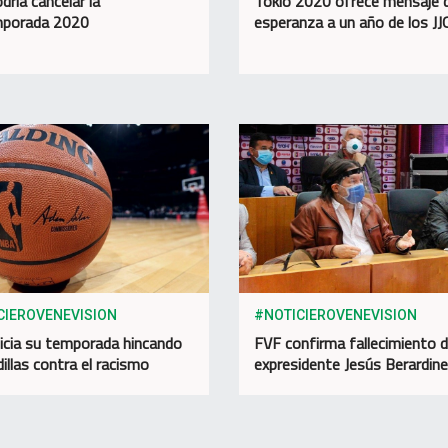
dría cancelar la
Tokio 2020 ofrece mensaje 
mporada 2020
esperanza a un año de los J
CIEROVENEVISION
#NOTICIEROVENEVISION
icia su temporada hincando
FVF confirma fallecimiento 
illas contra el racismo
expresidente Jesús Berardinel