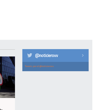
@noticierovv
Tweets por el @noticierovv.