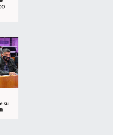
de
JOO
de su
li