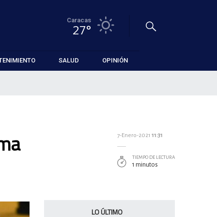
Caracas
27°
TENIMIENTO
SALUD
OPINIÓN
uma
7-Enero-2021
11:31
TIEMPO DE LECTURA
1 minutos
LO ÚLTIMO