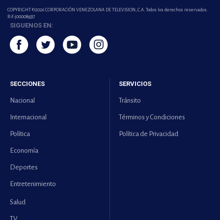
COPYRIGHT ©2026 CORPORACIÓN VENEZOLANA DE TELEVISION, C.A. Todos los derechos reservados.
Rif-j000089337
SIGUENOS EN:
SECCIONES
SERVICIOS
Nacional
Tránsito
Internacional
Términos y Condiciones
Política
Política de Privacidad
Economía
Deportes
Entretenimiento
Salud
TV