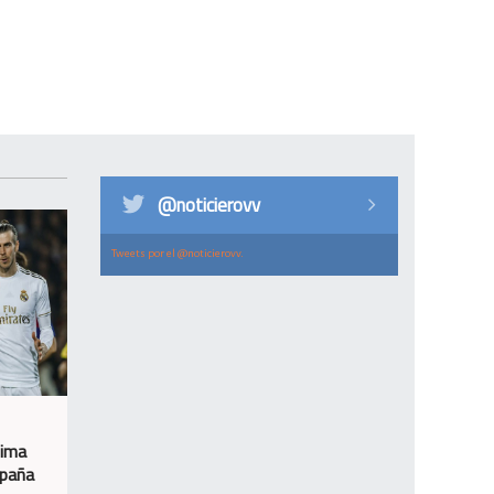
@noticierovv
Tweets por el @noticierovv.
tima
spaña