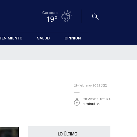
Caracas
19°
TENIMIENTO
SALUD
OPINIÓN
23-Febrero-2022
7:32
TIEMPO DE LECTURA
1 minutos
LO ÚLTIMO