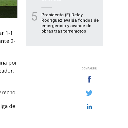
5
Presidenta (E) Delcy
Rodríguez evalúa fondos de
emergencia y avance de
obras tras terremotos
ar 1-1
ente 2-
ina por
eador.
COMPARTIR
erecho.
iga de
u