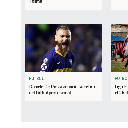
Tolima
FUTBOL
FUTBO
Daniele De Rossi anunció su retiro
Liga F
del fútbol profesional
el 26 