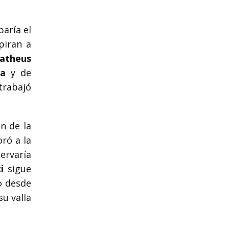
aría el
piran a
atheus
na
y de
trabajó
ón de la
ró a la
servaría
i
sigue
o desde
u valla