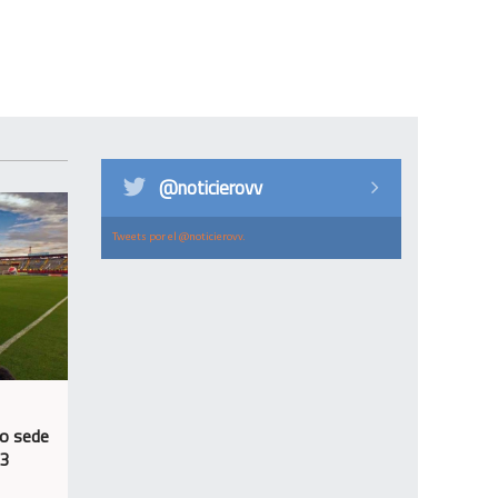
@noticierovv
Tweets por el @noticierovv.
mo sede
23