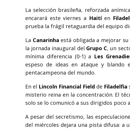
La selección brasileña, reforzada aními
encarará este viernes a
Haití
en
Filadel
prueba la frágil retaguardia del equipo d
La
Canarinha
está obligada a mejorar s
la jornada inaugural del
Grupo C
, un sect
mínima diferencia (0-1) a
Les Grenadie
espeso de ideas en ataque y blando 
pentacampeona del mundo.
En el
Lincoln Financial Field
de
Filadelfia
misterio reina en la concentración. El té
solo se lo comunicó a sus dirigidos poco an
A pesar del secretismo, las especulacion
del miércoles dejara una pista difusa: a 