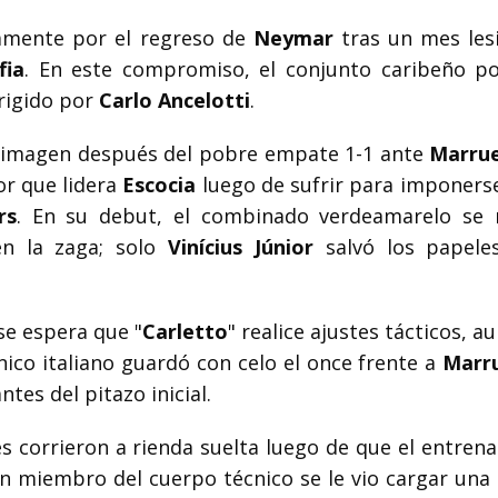
camente por el regreso de
Neymar
tras un mes les
fia
. En este compromiso, el conjunto caribeño p
irigido por
Carlo Ancelotti
.
u imagen después del pobre empate 1-1 ante
Marru
or que lidera
Escocia
luego de sufrir para imponerse
rs
. En su debut, el combinado verdeamarelo se
en la zaga; solo
Vinícius Júnior
salvó los papele
se espera que "
Carletto
" realice ajustes tácticos, a
cnico italiano guardó con celo el once frente a
Marr
tes del pitazo inicial.
es corrieron a rienda suelta luego de que el entren
un miembro del cuerpo técnico se le vio cargar una 