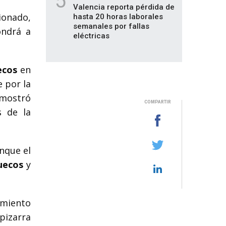
5
Valencia reporta pérdida de
ionado,
hasta 20 horas laborales
semanales por fallas
ondrá a
eléctricas
ecos
en
 por la
 mostró
COMPARTIR
s de la
unque el
uecos
y
amiento
pizarra