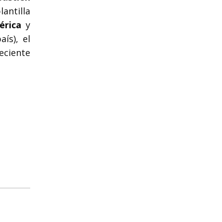
antilla
érica
y
ís), el
eciente