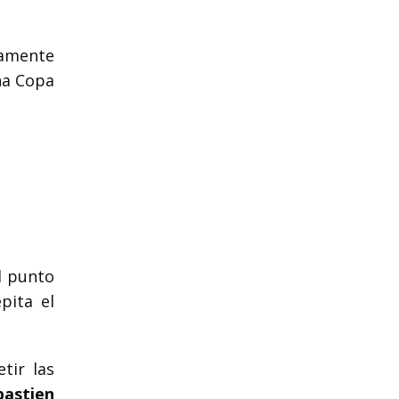
camente
na Copa
l punto
pita el
tir las
bastien