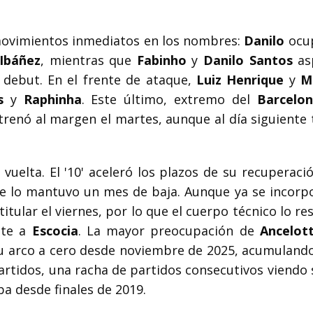
movimientos inmediatos en los nombres:
Danilo
ocup
Ibáñez
, mientras que
Fabinho
y
Danilo Santos
as
l debut. En el frente de ataque,
Luiz Henrique
y
M
s
y
Raphinha
. Este último, extremo del
Barcelo
trenó al margen el martes, aunque al día siguiente 
vuelta. El '10' aceleró los plazos de su recuperaci
e lo mantuvo un mes de baja. Aunque ya se incorpo
titular el viernes, por lo que el cuerpo técnico lo re
nte a
Escocia
. La mayor preocupación de
Ancelott
u arco a cero desde noviembre de 2025, acumuland
rtidos, una racha de partidos consecutivos viendo s
a desde finales de 2019.