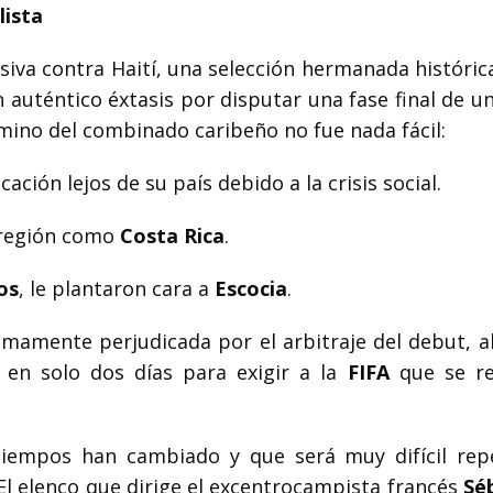
lista
nsiva contra Haití, una selección hermanada históri
 auténtico éxtasis por disputar una fase final de u
mino del combinado caribeño no fue nada fácil:
cación lejos de su país debido a la crisis social.
a región como
Costa Rica
.
os
, le plantaron cara a
Escocia
.
sumamente perjudicada por el arbitraje del debut, a
 en solo dos días para exigir a la
FIFA
que se re
iempos han cambiado y que será muy difícil repe
 El elenco que dirige el excentrocampista francés
Sé