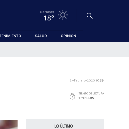
Caracas
18°
TENIMIENTO
SALUD
OPINIÓN
27-Febrero-2020
10:39
TIEMPO DE LECTURA
1 minutos
LO ÚLTIMO