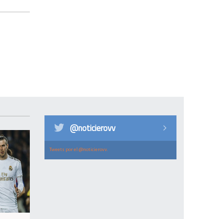
@noticierovv
Tweets por el @noticierovv.