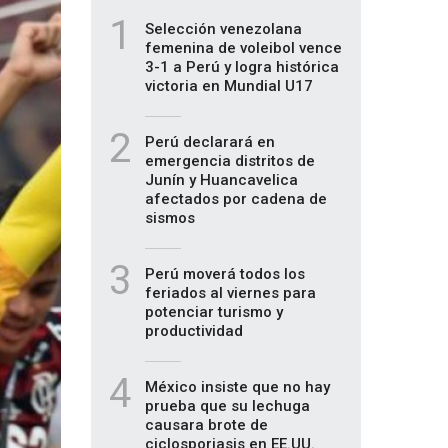
1
Selección venezolana
femenina de voleibol vence
3-1 a Perú y logra histórica
victoria en Mundial U17
2
Perú declarará en
emergencia distritos de
Junín y Huancavelica
afectados por cadena de
sismos
3
Perú moverá todos los
feriados al viernes para
potenciar turismo y
productividad
4
México insiste que no hay
prueba que su lechuga
causara brote de
ciclosporiasis en EE.UU.