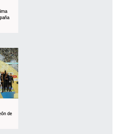
tima
spaña
eón de