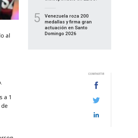
5
Venezuela roza 200
medallas y firma gran
actuación en Santo
Domingo 2026
o al
COMPARTIR
.
s a 1
 de
erson,