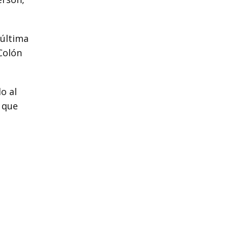
 última
Colón
o al
 que