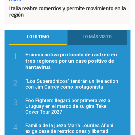
Italia reabre comercios y permite movimiento en la
región
LO ÚLTIMO
LO MÁS VISTO
Francia activa protocolo de rastreo en
1
tres regiones por un caso positivo de
hantavirus
“Los Supersónicos” tendrán un live action
2
con Jim Carrey como protagonista
Foo Fighters llegará por primera vez a
3
Uruguay en el marco de su gira Take
Cover Tour 2027
Familia de la jueza María Lourdes Afiuni
4
exige cese de restricciones y libertad