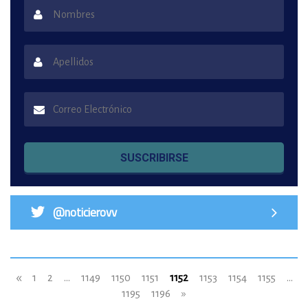
SUSCRIBIRSE
@noticierovv
«
1
2
...
1149
1150
1151
1152
1153
1154
1155
...
1195
1196
»