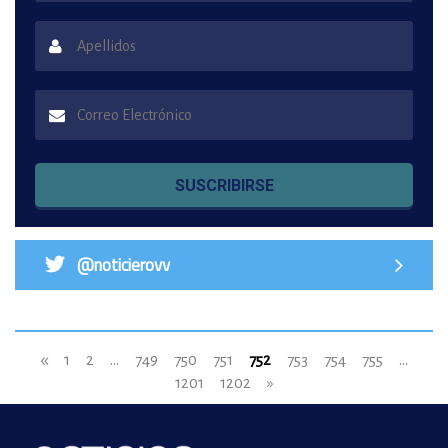
SUSCRIBIRSE
@noticierovv
«
1
2
...
749
750
751
752
753
754
755
...
1201
1202
»