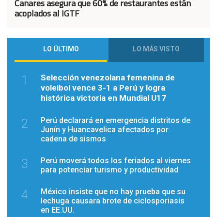
Canares asegura que 60% de restaurantes están
acoplados al IGTF
LO ÚLTIMO
LO MÁS VISTO
Selección venezolana femenina de
1
voleibol vence 3-1 a Perú y logra
histórica victoria en Mundial U17
Perú declarará en emergencia distritos de
2
Junín y Huancavelica afectados por
cadena de sismos
Perú moverá todos los feriados al viernes
3
para potenciar turismo y productividad
México insiste que no hay prueba que su
4
lechuga causara brote de ciclosporiasis
en EE.UU.