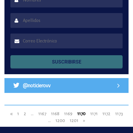
SUSCRIBIRSE
@noticierovv
«
1
2
...
1167
1168
1169
1170
1171
1172
1173
...
1200
1201
»