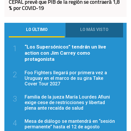
CEPAL prevé que PIB de la región se contraerá 1,8
% por COVID-19
LO ÚLTIMO
LO MÁS VISTO
“Los Supersónicos” tendrán un live
1
action con Jim Carrey como
protagonista
Foo Fighters llegará por primera vez a
2
Uruguay en el marco de su gira Take
Cover Tour 2027
Familia de la jueza María Lourdes Afiuni
3
exige cese de restricciones y libertad
plena ante recaída de salud
Mesa de diálogo se mantendrá en “sesión
4
permanente” hasta el 12 de agosto