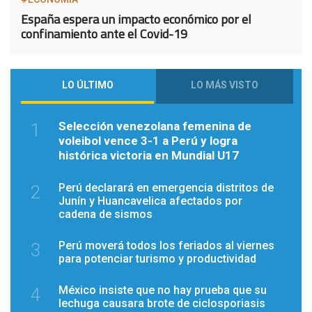
España espera un impacto económico por el
confinamiento ante el Covid-19
LO ÚLTIMO
LO MÁS VISTO
Selección venezolana femenina de
1
voleibol vence 3-1 a Perú y logra
histórica victoria en Mundial U17
Perú declarará en emergencia distritos de
2
Junín y Huancavelica afectados por
cadena de sismos
Perú moverá todos los feriados al viernes
3
para potenciar turismo y productividad
México insiste que no hay prueba que su
4
lechuga causara brote de ciclosporiasis