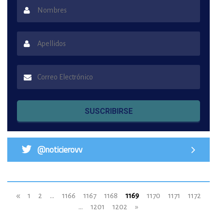
SUSCRIBIRSE
@noticierovv
«
1
2
...
1166
1167
1168
1169
1170
1171
1172
...
1201
1202
»