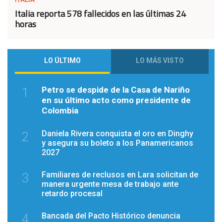
Italia reporta 578 fallecidos en las últimas 24
horas
LO ÚLTIMO
LO MÁS VISTO
Petro se despide de la Casa de Nariño
1
en su último acto como presidente de
Colombia
Daniela Rivera conquista el oro en Dinghy
2
y asegura su boleto a los Panamericanos
2027
Familiares de reclusos en Lara solicitan de
3
manera urgente mesa de trabajo ante
retardo procesal
Bancada del Pacto Histórico denuncia
4