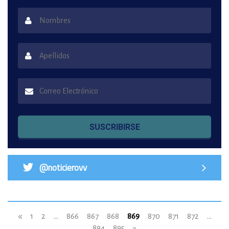
SUSCRIBIRSE
@noticierovv
«
1
2
...
866
867
868
869
870
871
872
...
894
895
»