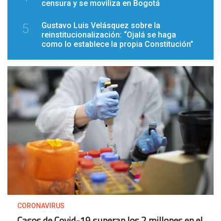
censura y se moviliza en Bogotá
Gustavo Luis Velásquez sobre la
5
reinstitucionalización: “Ojalá se haga
como lo establece la propia Constitución”
CORONAVIRUS
Casos de Covid-19 superan los 2 millones en el