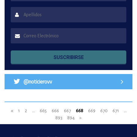
SUSCRIBIRSE
@noticierovv
«
1
2
...
665
666
667
668
669
670
671
...
893
894
»