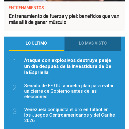
ENTRENAMIENTOS
Entrenamiento de fuerza y piel: beneficios que van
más allá de ganar músculo
LO ÚLTIMO
LO MÁS VISTO
Ataque con explosivos destruye peaje
1
un día después de la investidura de De
la Espriella
Senado de EE.UU. aprueba plan para evitar
2
un cierre de Gobierno antes de las
elecciones
Venezuela conquista el oro en fútbol en
3
los Juegos Centroamericanos y del Caribe
2026