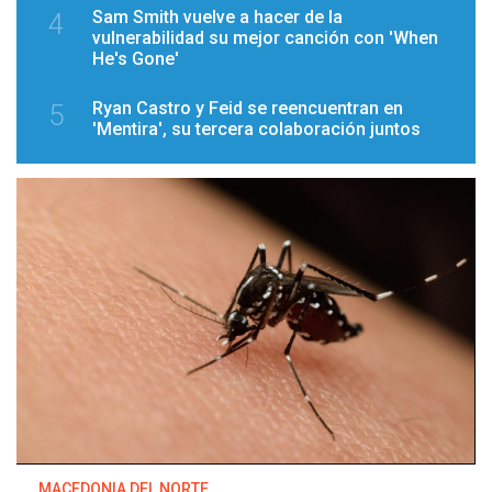
Sam Smith vuelve a hacer de la
4
vulnerabilidad su mejor canción con 'When
He's Gone'
Ryan Castro y Feid se reencuentran en
5
'Mentira', su tercera colaboración juntos
MACEDONIA DEL NORTE