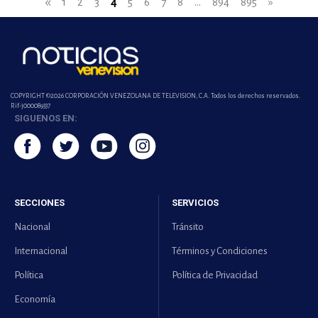
«
1
2
3
4
5
6
7
8
...
894
895
»
COPYRIGHT ©2026 CORPORACIÓN VENEZOLANA DE TELEVISION, C.A. Todos los derechos reservados.
Rif-j000089337
SIGUENOS EN:
SECCIONES
SERVICIOS
Nacional
Tránsito
Internacional
Términos y Condiciones
Política
Política de Privacidad
Economía