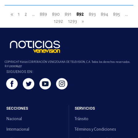
«
1
2
...
889
890
891
892
893
894
895
...
1292
1293
»
COPYRIGHT ©2026 CORPORACIÓN VENEZOLANA DE TELEVISION, C.A. Todos los derechos reservados.
Rif-j000089337
SIGUENOS EN:
SECCIONES
SERVICIOS
Nacional
Tránsito
Internacional
Términos y Condiciones