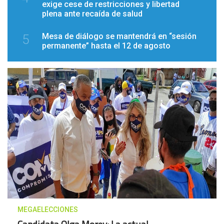
exige cese de restricciones y libertad
plena ante recaída de salud
Mesa de diálogo se mantendrá en “sesión
5
permanente” hasta el 12 de agosto
MEGAELECCIONES