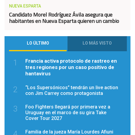
NUEVA ESPARTA
Candidato Morel Rodríguez Ávila asegura que
habitantes en Nueva Esparta quieren un cambio
LO ÚLTIMO
LO MÁS VISTO
Francia activa protocolo de rastreo en
1
tres regiones por un caso positivo de
hantavirus
“Los Supersónicos” tendrán un live action
2
con Jim Carrey como protagonista
Foo Fighters llegará por primera vez a
3
Uruguay en el marco de su gira Take
Cover Tour 2027
Familia de la jueza María Lourdes Afiuni
4