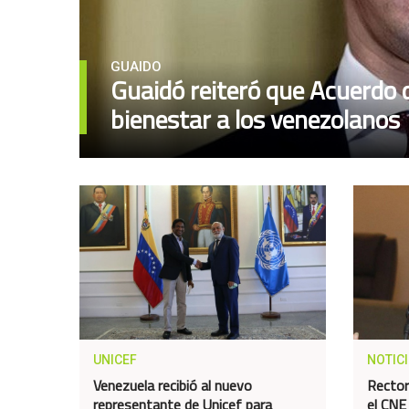
GUAIDO
Guaidó reiteró que Acuerdo d
bienestar a los venezolanos
UNICEF
NOTIC
Venezuela recibió al nuevo
Rector
representante de Unicef para
el CNE