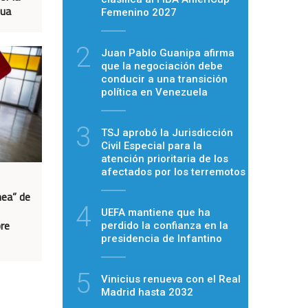
gua
Femenino 2027
2
Juan Pablo Guanipa afirma
que la negociación debe
conducir a una transición
política en Venezuela
3
TSJ aprobó la Jurisdicción
Civil Especial para la
atención prioritaria de los
afectados por los terremotos
nea” de
4
UEFA mantiene que ha
bre
perdido la confianza en la
presidencia de Infantino
5
Vinicius renueva con el Real
Madrid hasta 2032