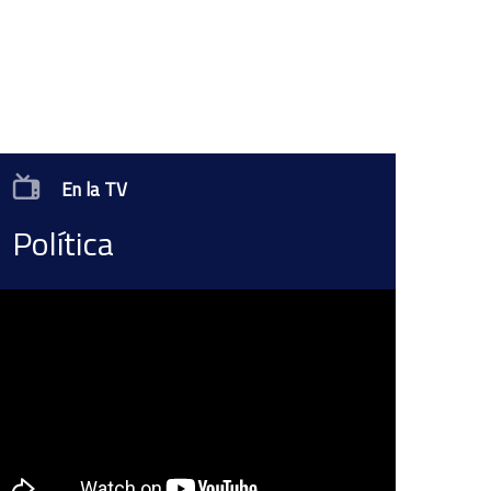
En la TV
Política