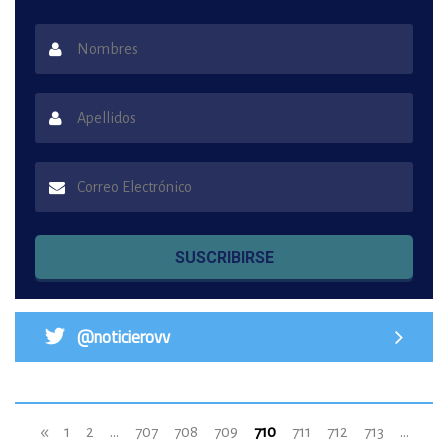
SUSCRIBIRSE
@noticierovv
«
1
2
...
707
708
709
710
711
712
713
...