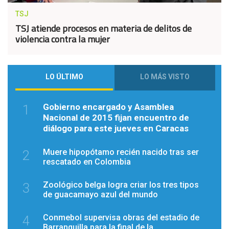
TSJ
TSJ atiende procesos en materia de delitos de
violencia contra la mujer
LO ÚLTIMO
LO MÁS VISTO
Gobierno encargado y Asamblea
1
Nacional de 2015 fijan encuentro de
diálogo para este jueves en Caracas
Muere hipopótamo recién nacido tras ser
2
rescatado en Colombia
Zoológico belga logra criar los tres tipos
3
de guacamayo azul del mundo
Conmebol supervisa obras del estadio de
4
Barranquilla para la final de la