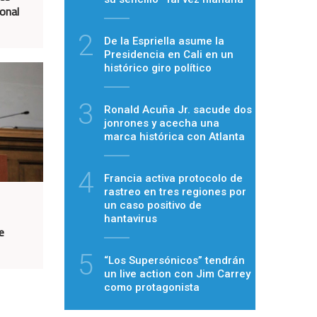
onal
2
De la Espriella asume la
Presidencia en Cali en un
histórico giro político
3
Ronald Acuña Jr. sacude dos
jonrones y acecha una
marca histórica con Atlanta
4
Francia activa protocolo de
rastreo en tres regiones por
un caso positivo de
hantavirus
e
5
“Los Supersónicos” tendrán
un live action con Jim Carrey
como protagonista