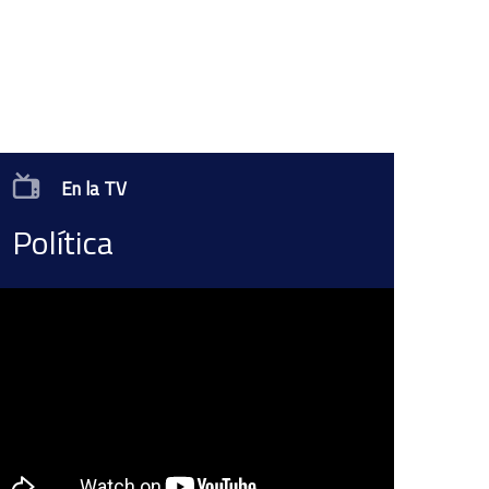
En la TV
Política