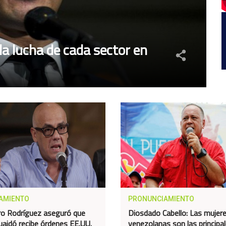
la lucha de cada sector en
AMIENTO
PRONUNCIAMIENTO
ro Rodríguez aseguró que
Diosdado Cabello: Las mujer
uaidó recibe órdenes EE.UU.
venezolanas son las principa