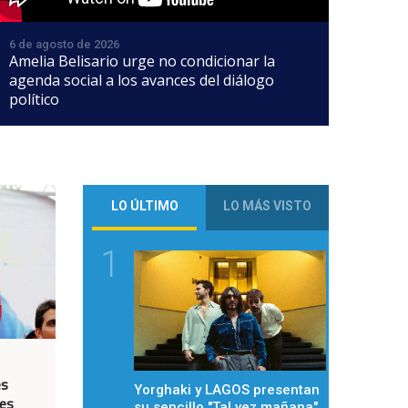
6 de agosto de 2026
Amelia Belisario urge no condicionar la
agenda social a los avances del diálogo
político
LO ÚLTIMO
LO MÁS VISTO
1
es
Yorghaki y LAGOS presentan
les
su sencillo "Tal vez mañana"