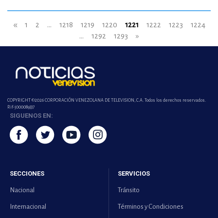
«
1
2
...
1218
1219
1220
1221
1222
1223
1224
...
1292
1293
»
COPYRIGHT ©2026 CORPORACIÓN VENEZOLANA DE TELEVISION, C.A. Todos los derechos reservados.
Rif-j000089337
SIGUENOS EN:
SECCIONES
SERVICIOS
Nacional
Tránsito
Internacional
Términos y Condiciones