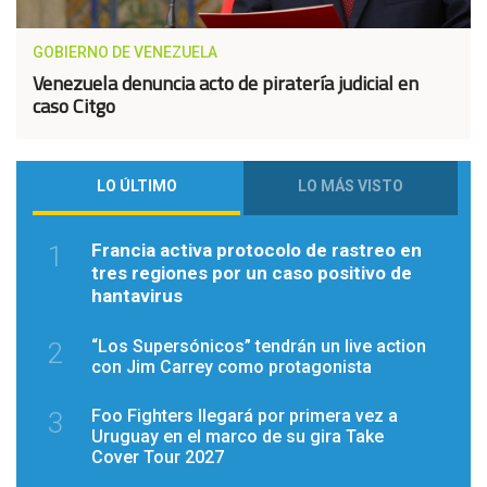
GOBIERNO DE VENEZUELA
Venezuela denuncia acto de piratería judicial en
caso Citgo
LO ÚLTIMO
LO MÁS VISTO
Francia activa protocolo de rastreo en
1
tres regiones por un caso positivo de
hantavirus
“Los Supersónicos” tendrán un live action
2
con Jim Carrey como protagonista
Foo Fighters llegará por primera vez a
3
Uruguay en el marco de su gira Take
Cover Tour 2027