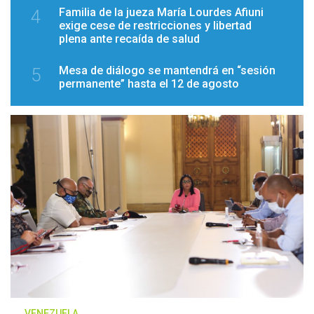
Familia de la jueza María Lourdes Afiuni
4
exige cese de restricciones y libertad
plena ante recaída de salud
Mesa de diálogo se mantendrá en “sesión
5
permanente” hasta el 12 de agosto
VENEZUELA