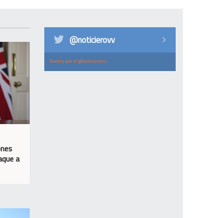
@noticierovv
Tweets por el @noticierovv.
ones
aque a