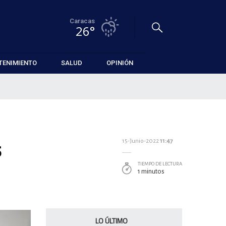
Caracas
26°
TENIMIENTO
SALUD
OPINIÓN
s
15-Junio-2022
11:47
TIEMPO DE LECTURA
1 minutos
LO ÚLTIMO