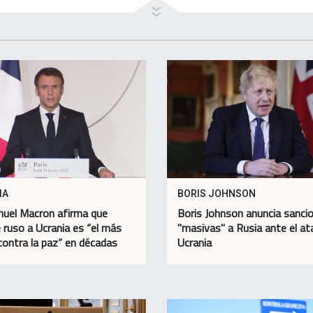
IA
BORIS JOHNSON
uel Macron afirma que
Boris Johnson anuncia sanci
 ruso a Ucrania es “el más
"masivas" a Rusia ante el at
contra la paz” en décadas
Ucrania