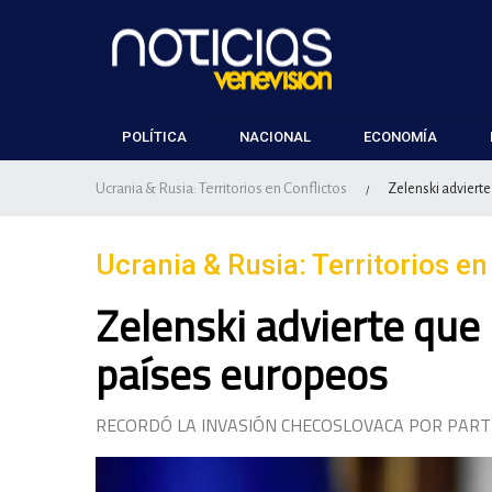
POLÍTICA
NACIONAL
ECONOMÍA
Ucrania & Rusia: Territorios en Conflictos
Zelenski adviert
/
Ucrania & Rusia: Territorios en
Zelenski advierte que
países europeos
RECORDÓ LA INVASIÓN CHECOSLOVACA POR PARTE