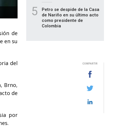
5
Petro se despide de la Casa
de Nariño en su último acto
como presidente de
Colombia
sión de
e en su
oria del
COMPARTIR
, Brno,
Pacto de
sia por
mes.