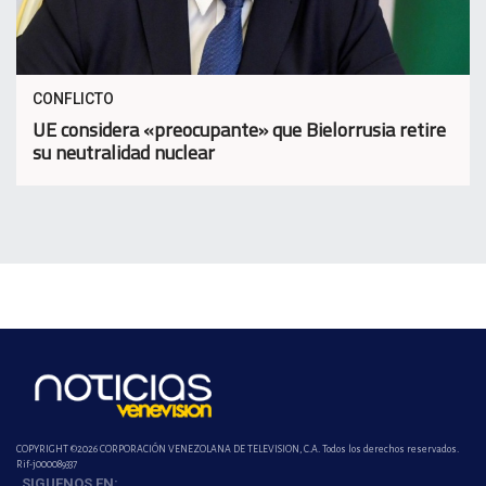
CONFLICTO
UE considera «preocupante» que Bielorrusia retire
su neutralidad nuclear
COPYRIGHT ©2026 CORPORACIÓN VENEZOLANA DE TELEVISION, C.A. Todos los derechos reservados.
Rif-j000089337
SIGUENOS EN: