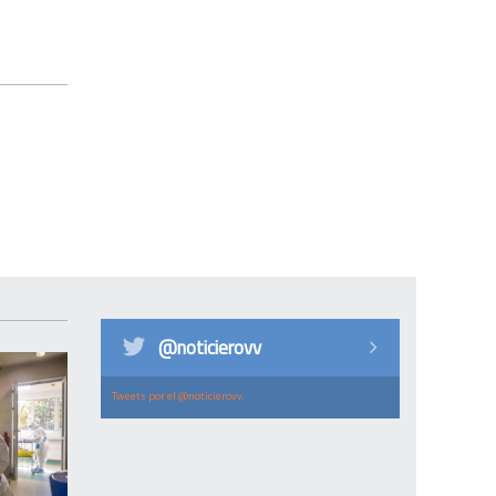
@noticierovv
Tweets por el @noticierovv.