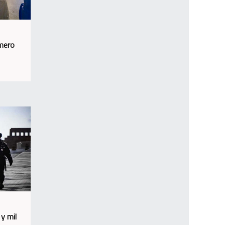
úmero
y mil