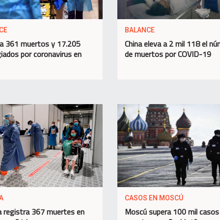
CE
BALANCE
a 361 muertos y 17.205
China eleva a 2 mil 118 el n
iados por coronavirus en
de muertos por COVID-19
A
CASOS EN MOSCÚ
 registra 367 muertes en
Moscú supera 100 mil casos 