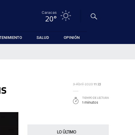
Caracas
20°
TENIMIENTO
SALUD
OPINIÓN
us
9-Abril-2020
11:23
TIEMPO DE LECTURA
1 minutos
LO ÚLTIMO