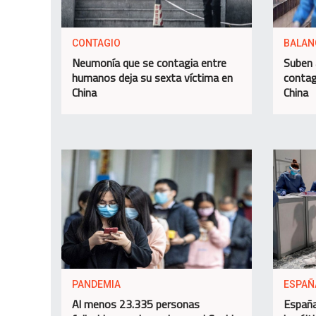
CONTAGIO
BALAN
Neumonía que se contagia entre
Suben 
humanos deja su sexta víctima en
contag
China
China
PANDEMIA
ESPAÑ
Al menos 23.335 personas
España