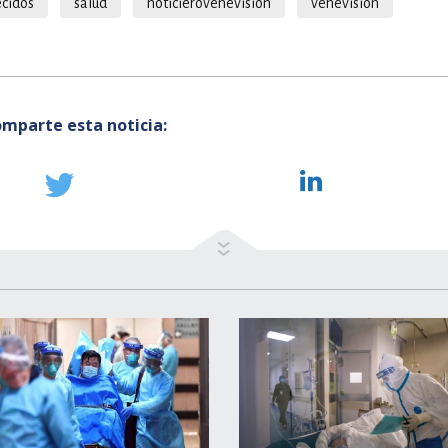
ecidos
salud
noticierovenevision
venevision
mparte esta noticia: