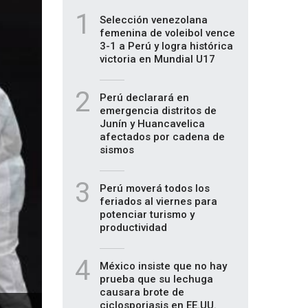
1
Selección venezolana
femenina de voleibol vence
3-1 a Perú y logra histórica
victoria en Mundial U17
2
Perú declarará en
emergencia distritos de
Junín y Huancavelica
afectados por cadena de
sismos
3
Perú moverá todos los
feriados al viernes para
potenciar turismo y
productividad
4
México insiste que no hay
prueba que su lechuga
causara brote de
ciclosporiasis en EE.UU.