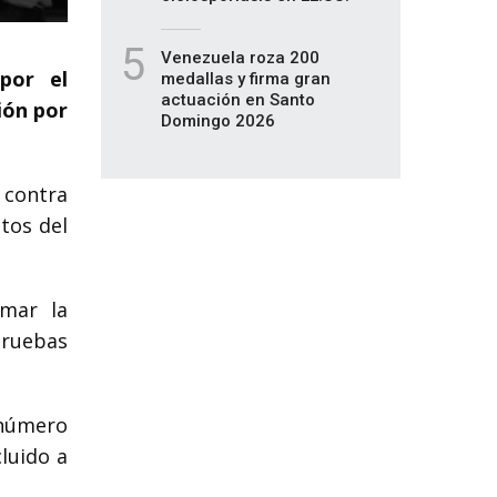
5
Venezuela roza 200
por el
medallas y firma gran
actuación en Santo
ión por
Domingo 2026
 contra
tos del
imar la
pruebas
 número
cluido a