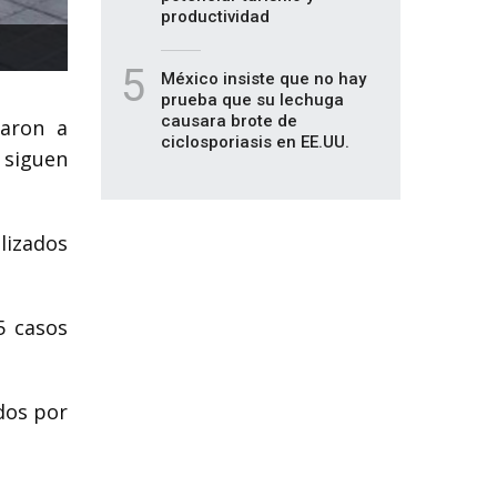
productividad
5
México insiste que no hay
prueba que su lechuga
causara brote de
varon a
ciclosporiasis en EE.UU.
 siguen
lizados
5 casos
dos por