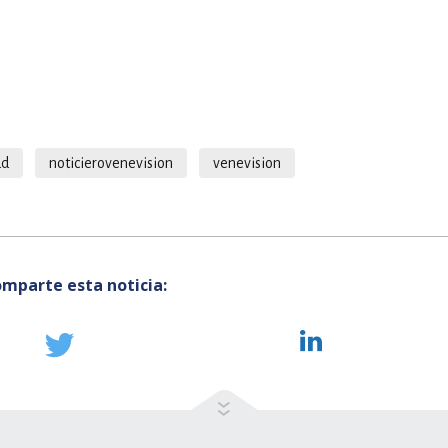
ud
noticierovenevision
venevision
mparte esta noticia: