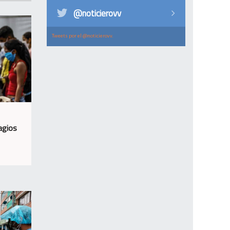
@noticierovv
Tweets por el @noticierovv.
agios