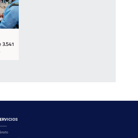
e 3.541
ERVICIOS
ánsito