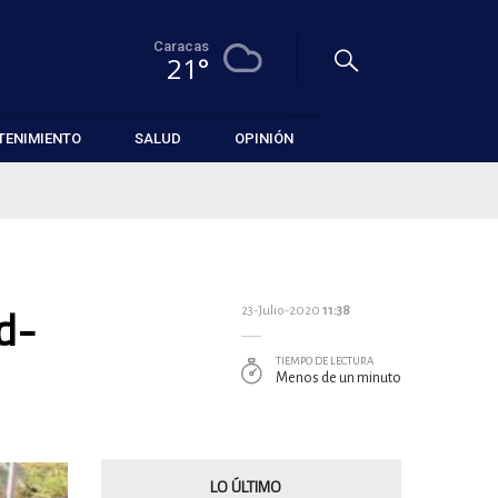
Caracas
21°
TENIMIENTO
SALUD
OPINIÓN
d-
23-Julio-2020
11:38
TIEMPO DE LECTURA
Menos de un minuto
LO ÚLTIMO