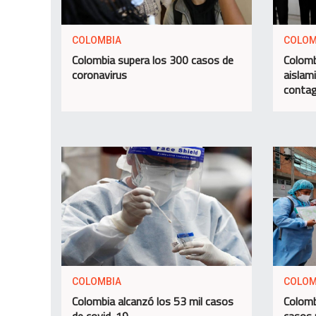
COLOMBIA
COLOM
Colombia supera los 300 casos de
Colomb
coronavirus
aislam
contag
COLOMBIA
COLOM
Colombia alcanzó los 53 mil casos
Colomb
de covid-19
casos 