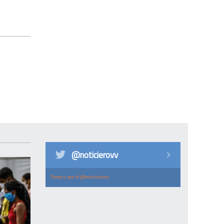
@noticierovv
Tweets por el @noticierovv.