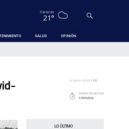
Caracas
21°
TENIMIENTO
SALUD
OPINIÓN
vid-
4-Junio-2020
1:03
TIEMPO DE LECTURA
1 minutos
LO ÚLTIMO