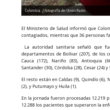
Colombia . / Fotografía de: Unión Radio
El Ministerio de Salud informó que Colom
contagiados, mientras que 36 personas fal
La autoridad sanitaria señaló que fu
departamentos de Bolívar (207), de los cu
Cauca (172), Nariño (83), Antioquia (
Santander (30), Córdoba (28), Cesar (24) y 
El resto están en Caldas (9), Quindío (6),
(2), y Putumayo y Huila (1).
En la jornada fueron procesadas 12.219 p
12.288 los pacientes que superaron la en