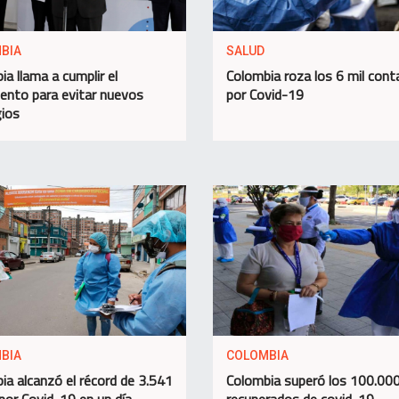
BIA
SALUD
ia llama a cumplir el
Colombia roza los 6 mil cont
iento para evitar nuevos
por Covid-19
ios
BIA
COLOMBIA
ia alcanzó el récord de 3.541
Colombia superó los 100.00
por Covid-19 en un día
recuperados de covid-19