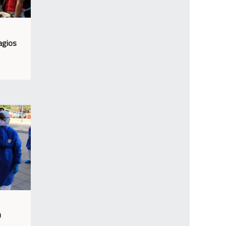
agios
0