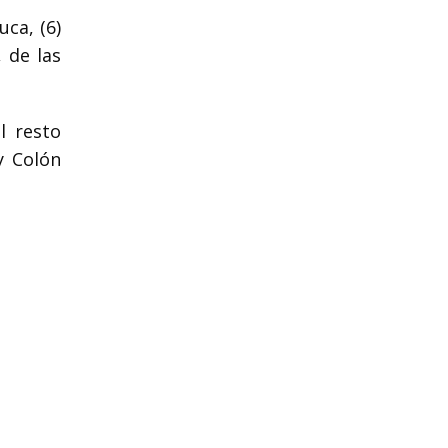
uca, (6)
, de las
l resto
y Colón