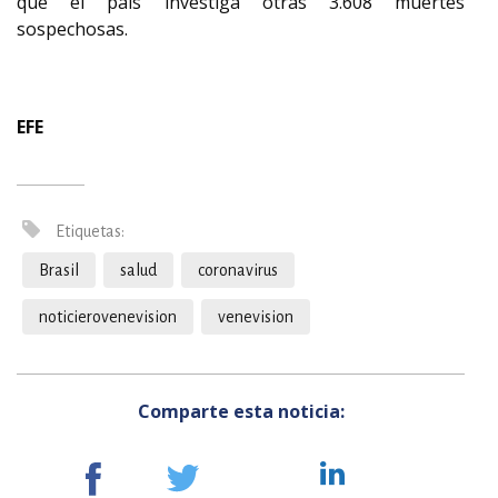
que el país investiga otras 3.608 muertes
sospechosas.
EFE
Etiquetas:
Brasil
salud
coronavirus
noticierovenevision
venevision
Comparte esta noticia: